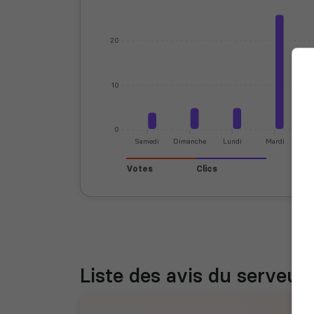
20
10
0
Samedi
Dimanche
Lundi
Mardi
Mer
Votes
Clics
Liste des avis du serveur