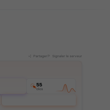
Partager
Signaler
le serveur
55
clics
Voter