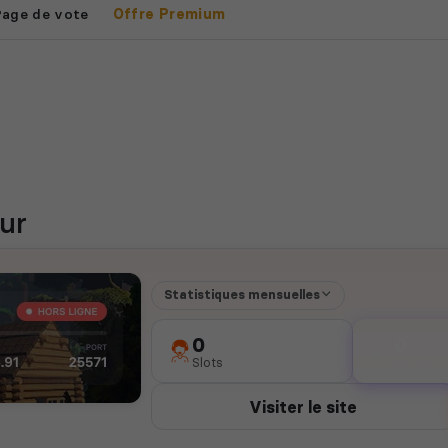
Page de vote
Offre Premium
ur
Statistiques mensuelles
0
0
Slots
votes
Visiter le site