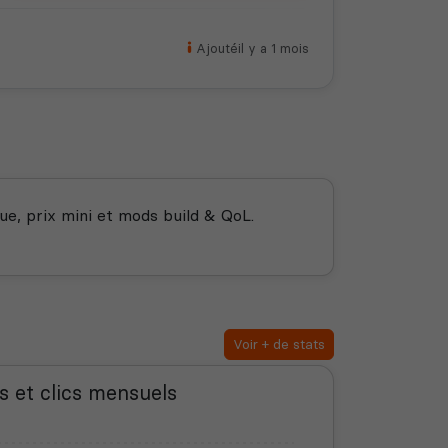
Ajouté
il y a 1 mois
ue, prix mini et mods build & QoL.
Voir + de stats
s et clics mensuels