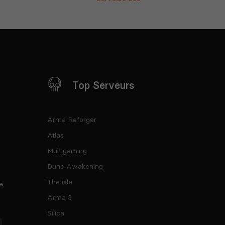
Top Serveurs
Arma Reforger
Atlas
Multigaming
Dune Awakening
The isle
e
Arma 3
Silica