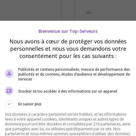
150
100
Bienvenue sur Top-Serveurs
Nous avons à cœur de protéger vos données
50
personnelles et nous vous demandons votre
consentement pour les cas suivants :
0
credi
Jeudi
Vendredi
Sept
Oct
Nov
Déc
Publicités et contenu personnalisés, mesure de performance des
Votes
Clics
publicités et du contenu, études d’audience et développement de
services
Stocker et/ou accéder à des informations sur un appareil
En savoir plus
Vos données à caractère personnel seront traitées, et les informations
liées à votre appareil (cookies, identifiants uniques et autres types de
données) pourront être stockées et consultées par 210 partenaires, ainsi
que partagées avec lui, ou utilisées spécifiquement par ce site. Nos
partenaires et nous-mêmes sommes susceptibles d'utiliser des données