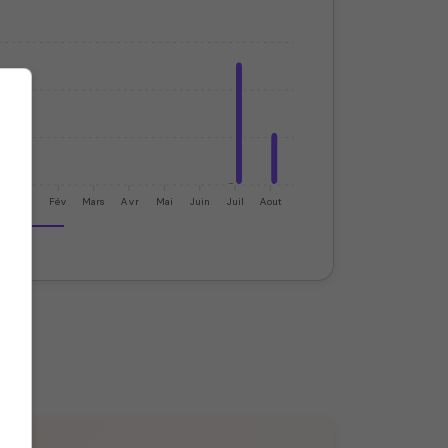
Jan
Fév
Mars
Avr
Mai
Juin
Juil
Aout