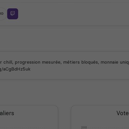
RD
 chill, progression mesurée, métiers bloqués, monnaie uniq
.gg/aCgBdHz5uk
aliers
Vote
200