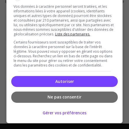
Explorez d'autres jeux populaires sur notre plateforme
Vos données à caractère personnel seront traitées, et les
informations liées à votre appareil (cookies, identifiants
uniques et autres types de données) pourront être stockées
POPULAIRE
GTA
et consultées par 210 partenaires, ainsi que partagées avec
lui, ou utilisées spécifiquement par ce site. Nos partenaires et
nous-mêmes sommes susceptibles d'utiliser des données de
8735 serveurs GTA
géolocalisation précises.
Liste des partenaires.
Certains fournisseurs sont susceptibles de traiter vos
données à caractère personnel sur la base de l'intérêt
légitime. Vous pouvez vous y opposer en gérant vos options
POPULAIRE
Minecraft
ci-dessous. Recherchez un lien en bas de cette page ou dans
le menu du site pour gérer ou retirer votre consentement
dans les paramètres des cookies et de confidentialité.
2139 serveurs Minecraft
Autoriser
POPULAIRE
ARK Survival Ascended
Ne pas consentir
418 serveurs ARK Survival Ascended
Gérer vos préférences