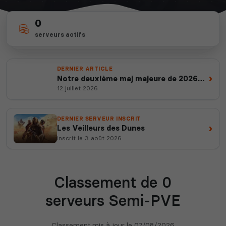
0
depuis 2012
67
serveurs actifs
14 ans d'expertise
Voir tous les
votes ce mois
jeux disponibles
DERNIER ARTICLE
›
Notre deuxième maj majeure de 2026
est en ligne
12 juillet 2026
DERNIER SERVEUR INSCRIT
›
Les Veilleurs des Dunes
inscrit le 3 août 2026
Classement de 0
serveurs Semi-PVE
Classement mis à jour le
07/08/2026