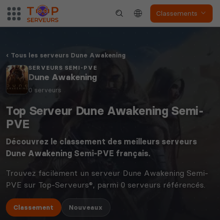
Classements
Dune Awakening
Empyrion
Tous les serveurs Dune Awakening
SERVEURS SEMI-PVE
Dune Awakening
0 serveurs
Top Serveur Dune Awakening Semi-
Neverwinter
PVE
Squad
Nights
Découvrez le classement des meilleurs serveurs
Dune Awakening
Semi-PVE français.
Trouvez facilement un serveur Dune Awakening Semi-
PVE sur Top-Serveurs®, parmi 0 serveurs référencés.
Classement
Nouveaux
Myth of Empires
Enshrouded