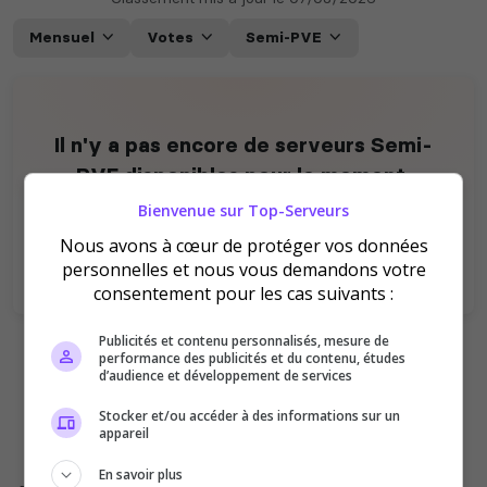
Mensuel
Votes
Semi-PVE
Il n'y a pas encore de serveurs Semi-
PVE disponibles pour le moment.
Vous avez un serveur Dune Awakening ? Soyez le
Bienvenue sur Top-Serveurs
premier à
ajouter
un serveur Semi-PVE sur ce Top
Nous avons à cœur de protéger vos données
!
personnelles et nous vous demandons votre
consentement pour les cas suivants :
Publicités et contenu personnalisés, mesure de
performance des publicités et du contenu, études
Ajouter votre serveur sur le Top !
d’audience et développement de services
Stocker et/ou accéder à des informations sur un
appareil
Les jeux du moment
En savoir plus