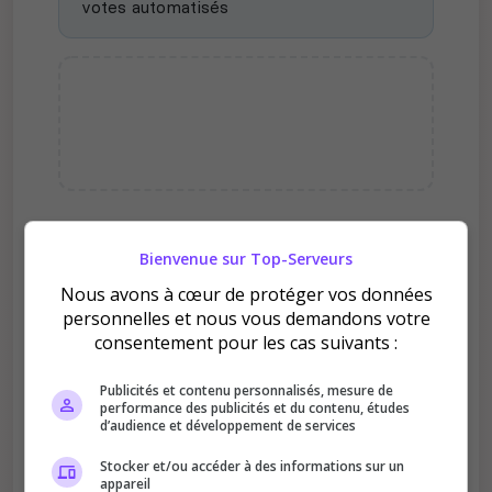
votes automatisés
Pourquoi voter pour
Bienvenue sur Top-Serveurs
Millenium PvP ?
Nous avons à cœur de protéger vos données
personnelles et nous vous demandons votre
consentement pour les cas suivants :
Publicités et contenu personnalisés, mesure de
performance des publicités et du contenu, études
d’audience et développement de services
Améliore le classement
Stocker et/ou accéder à des informations sur un
Votre vote aide le serveur à monter dans le
appareil
classement