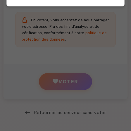
En votant, vous acceptez de nous partager
votre adresse IP à des fins d'analyse et de
vérification, conformément à notre
politique de
protection des données
.
VOTER
Retourner au serveur sans voter