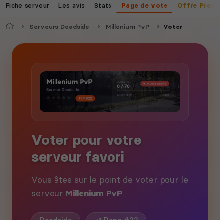
Fiche serveur
Les avis
Stats
Page de vote
Offre Prem
Accueil
Serveurs Deadside
Millenium PvP
Voter
Voter pour votre
serveur favori
Vous êtes sur le point de voter pour le
serveur
Millenium PvP
.