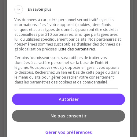
En savoir plus
Vos données à caractère personnel seront traitées, et les
informations liées à votre appareil (cookies, identifiants
uniques et autres types de données) pourront être stockées
et consultées par 210 partenaires, ainsi que partagées avec
lui, ou utilisées spécifiquement par ce site. Nos partenaires et
nous-mêmes sommes susceptibles d'utiliser des données de
géolocalisation précises.
Liste des partenaires.
Soutient la communauté
Certains fournisseurs sont susceptibles de traiter vos
Plus de visibilité = plus de joueurs
données à caractère personnel sur la base de l'intérêt
légitime. Vous pouvez vous y opposer en gérant vos options
ci-dessous. Recherchez un lien en bas de cette page ou dans
le menu du site pour gérer ou retirer votre consentement
dans les paramètres des cookies et de confidentialité.
Autoriser
Récompenses possibles
Ne pas consentir
Certains serveurs offrent des bonus aux
votants
Gérer vos préférences