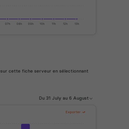
07h
08h
09h
10h
11h
12h
13h
 sur cette fiche serveur en sélectionnant
Exporter