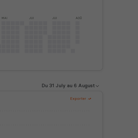
MAI
JUI
JUI
AOÛ
Exporter