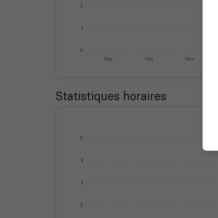
2
1
0
Sep
Oct
Nov
Statistiques horaires
5
4
3
2