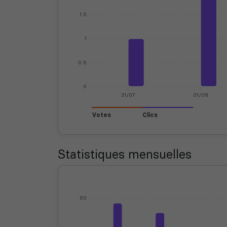
1.5
1
0.5
0
31/07
01/08
Votes
Clics
Statistiques mensuelles
60