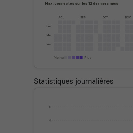
Max. connectés sur les 12 derniers mois
AOÛ
SEP
OCT
NOV
Lun
Mer
Ven
Moins
Plus
Statistiques journalières
5
4