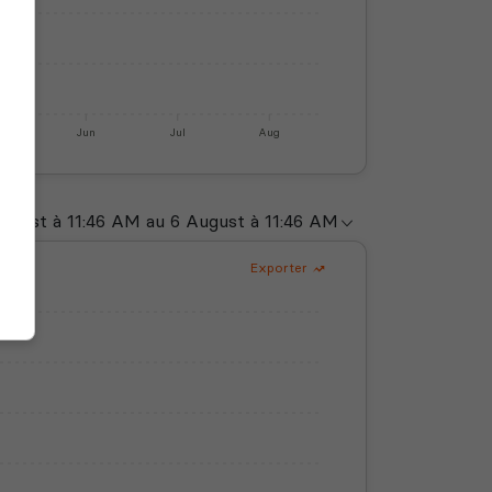
y
Jun
Jul
Aug
Exporter