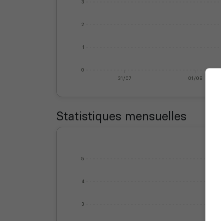
3
2
1
0
31/07
01/08
Statistiques mensuelles
5
4
3