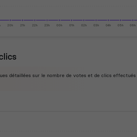
h
20h
21h
22h
23h
00h
01h
02h
03h
04h
05h
06h
clics
ues détaillées sur le nombre de votes et de clics effectués