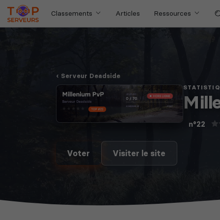
Classements
Articles
Ressources
Serveur Deadside
STATISTI
Mill
n°22
Voter
Visiter le site