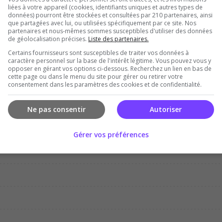
liées à votre appareil (cookies, identifiants uniques et autres types de
données) pourront être stockées et consultées par 210 partenaires, ainsi
que partagées avec lui, ou utilisées spécifiquement par ce site. Nos
partenaires et nous-mêmes sommes susceptibles d'utiliser des données
de géolocalisation précises.
Liste des partenaires.
Certains fournisseurs sont susceptibles de traiter vos données à
Dec
Jan
Feb
Mar
Apr
Ma
caractère personnel sur la base de l'intérêt légitime. Vous pouvez vous y
opposer en gérant vos options ci-dessous. Recherchez un lien en bas de
cette page ou dans le menu du site pour gérer ou retirer votre
consentement dans les paramètres des cookies et de confidentialité.
Ne pas consentir
Autoriser
Gérer vos préférences