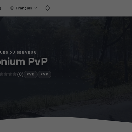
Français
QUES DU SERVEUR
enium PvP
(0)
PVE
PVP