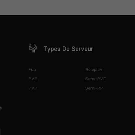
Types De Serveur
Fun
Roleplay
PVE
Semi-PVE
PVP
Semi-RP
e