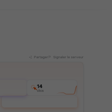
Partager
Signaler
le serveur
14
clics
Voter