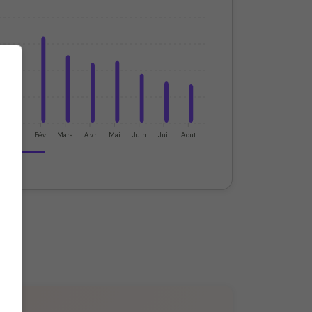
Jan
Fév
Mars
Avr
Mai
Juin
Juil
Aout