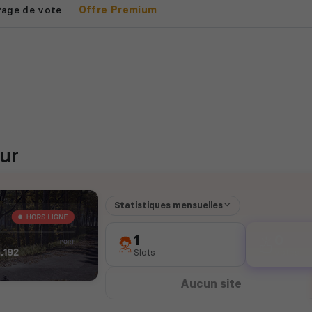
Page de vote
Offre Premium
ur
Statistiques mensuelles
1
0
Slots
votes
Aucun site