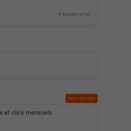
Ajouté
il y a 1 an
Voir + de stats
s et clics mensuels