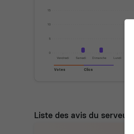
15
10
5
0
Vendredi
Samedi
Dimanche
Lundi
M
Votes
Clics
Liste des avis du serveur