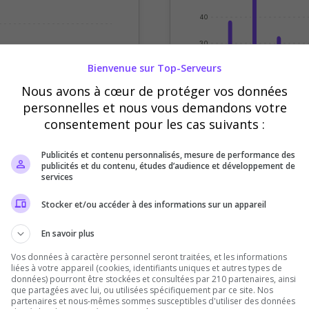
40
30
Bienvenue sur Top-Serveurs
20
Nous avons à cœur de protéger vos données
10
personnelles et nous vous demandons votre
consentement pour les cas suivants :
0
ardi
Mercredi
Jeudi
Sept
Oct
Nov
Déc
Publicités et contenu personnalisés, mesure de performance des
Votes
Clics
publicités et du contenu, études d’audience et développement de
services
Stocker et/ou accéder à des informations sur un appareil
En savoir plus
Vos données à caractère personnel seront traitées, et les informations
liées à votre appareil (cookies, identifiants uniques et autres types de
données) pourront être stockées et consultées par 210 partenaires, ainsi
que partagées avec lui, ou utilisées spécifiquement par ce site. Nos
partenaires et nous-mêmes sommes susceptibles d'utiliser des données