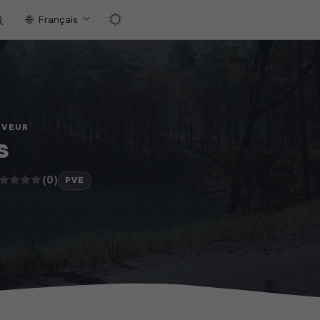
Français
RVEUR
s
(0)
PVE