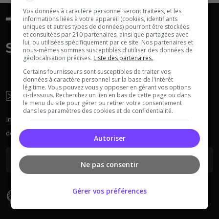
Vos données à caractère personnel seront traitées, et les
informations liées à votre appareil (cookies, identifiants
uniques et autres types de données) pourront être stockées
et consultées par 210 partenaires, ainsi que partagées avec
lui, ou utilisées spécifiquement par ce site. Nos partenaires et
nous-mêmes sommes susceptibles d'utiliser des données de
Dune Awakening
Empyrion
géolocalisation précises.
Liste des partenaires.
Certains fournisseurs sont susceptibles de traiter vos
données à caractère personnel sur la base de l'intérêt
légitime. Vous pouvez vous y opposer en gérant vos options
Newsletter
ci-dessous. Recherchez un lien en bas de cette page ou dans
le menu du site pour gérer ou retirer votre consentement
dans les paramètres des cookies et de confidentialité.
Inscrivez-vous à la newsletter pour recevoir chaque semaine
Neverwinter
Squad
Nights
des actus sur les serveurs.
Autoriser
Ne pas consentir
Gérer vos préférences
Types De Serveur
Myth of Empires
Enshrouded