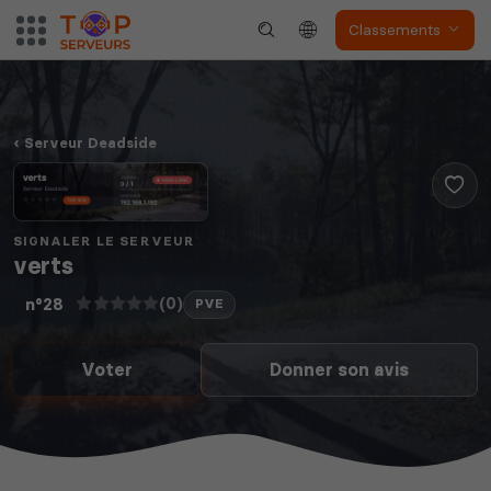
Classements
Eco
Deadside
Serveur Deadside
S&Box
V Rising
SIGNALER LE SERVEUR
verts
(0)
n°28
PVE
Voter
Donner son avis
Soulmask
Unturned