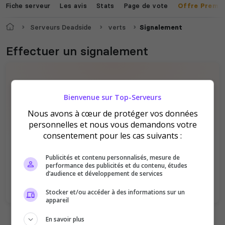
Fiche serveur
Les avis
Stats
Page de vote
Offre Premi
Accueil
Serveurs Deadside
verts
Signalement
The isle
Space Engineers
Effectuer un signalement
Bienvenue sur Top-Serveurs
Nous avons à cœur de protéger vos données
Valheim
Hell Let Loose
personnelles et nous vous demandons votre
Vous devez être connecté pour pouvoir
consentement pour les cas suivants :
signaler un serveur !
Publicités et contenu personnalisés, mesure de
Se connecter
S'inscrire
performance des publicités et du contenu, études
d’audience et développement de services
Stocker et/ou accéder à des informations sur un
The Front
Atlas
appareil
En savoir plus