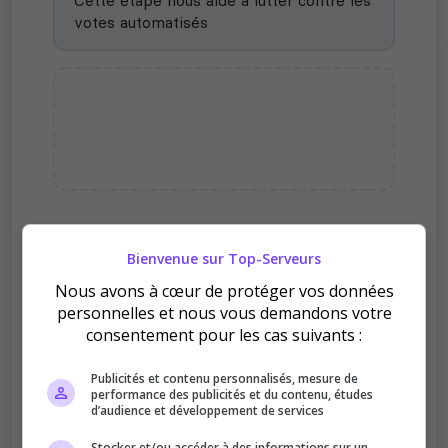
Cette étape nous aide à lutter contre les
votes automatisés
Pourquoi voter pour Terre de
Bienvenue sur Top-Serveurs
Lunaris [FR/RP/PC] ?
Nous avons à cœur de protéger vos données
personnelles et nous vous demandons votre
consentement pour les cas suivants :
Publicités et contenu personnalisés, mesure de
performance des publicités et du contenu, études
d’audience et développement de services
Améliore le classement
Votre vote aide le serveur à monter dans le
Stocker et/ou accéder à des informations sur un