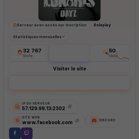
Serveur avec accès sur inscription
Roleplay
Statistiques mensuelles
32 767
165
50
Slots
votes
clics
Visiter le site
Voter
IP DU SERVEUR
57.129.99.13:2302
SITE WEB
DISCORD
www.facebook.com