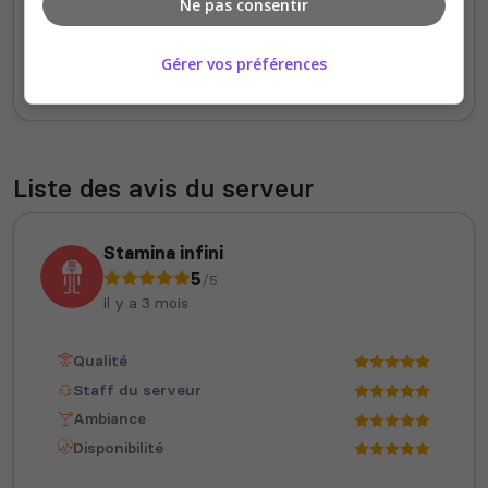
Ne pas consentir
0
Lundi
Mardi
Mercredi
Jeudi
Vendredi
Samedi
Dimanche
Gérer vos préférences
Votes
Clics
Liste des avis du serveur
Stamina infini
5
/5
il y a 3 mois
Qualité
Staff du serveur
Ambiance
Disponibilité