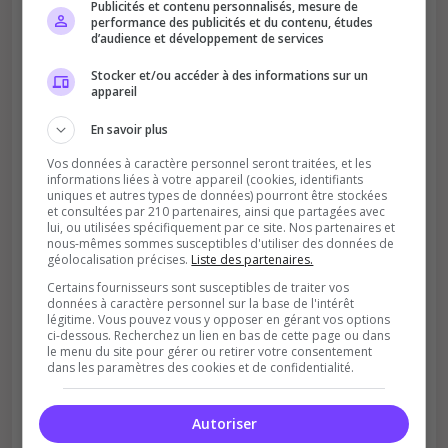
Publicités et contenu personnalisés, mesure de
performance des publicités et du contenu, études
d’audience et développement de services
Stocker et/ou accéder à des informations sur un
appareil
Améliore le classement
En savoir plus
Votre vote aide le serveur à monter dans le
classement
Vos données à caractère personnel seront traitées, et les
informations liées à votre appareil (cookies, identifiants
uniques et autres types de données) pourront être stockées
et consultées par 210 partenaires, ainsi que partagées avec
lui, ou utilisées spécifiquement par ce site. Nos partenaires et
nous-mêmes sommes susceptibles d'utiliser des données de
géolocalisation précises.
Liste des partenaires.
Certains fournisseurs sont susceptibles de traiter vos
données à caractère personnel sur la base de l'intérêt
légitime. Vous pouvez vous y opposer en gérant vos options
Soutient la communauté
ci-dessous. Recherchez un lien en bas de cette page ou dans
le menu du site pour gérer ou retirer votre consentement
Plus de visibilité = plus de joueurs
dans les paramètres des cookies et de confidentialité.
Autoriser