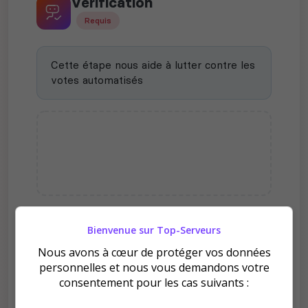
Vérification
Requis
Cette étape nous aide à lutter contre les
votes automatisés
Pourquoi voter pour KAIZEN
Bienvenue sur Top-Serveurs
COMMUNITY | No Man's Z |
Nous avons à cœur de protéger vos données
Chernarus Moddé et
personnelles et nous vous demandons votre
Deathmatch | ?
consentement pour les cas suivants :