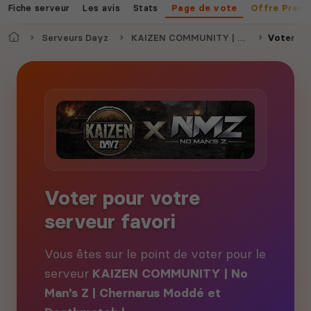
Fiche serveur
Les avis
Stats
Page de vote
Offre Prem
Accueil
Serveurs Dayz
KAIZEN COMMUNITY | No Man's Z | Chernarus Moddé et Deathmatch |
Voter
Voter pour votre
serveur favori
Vous êtes sur le point de voter pour le
serveur
KAIZEN COMMUNITY | No
Man's Z | Chernarus Moddé et