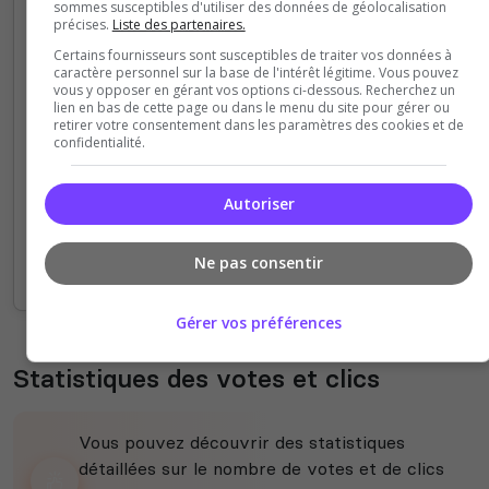
sommes susceptibles d'utiliser des données de géolocalisation
précises.
Liste des partenaires.
Certains fournisseurs sont susceptibles de traiter vos données à
6
caractère personnel sur la base de l'intérêt légitime. Vous pouvez
vous y opposer en gérant vos options ci-dessous. Recherchez un
lien en bas de cette page ou dans le menu du site pour gérer ou
retirer votre consentement dans les paramètres des cookies et de
4
confidentialité.
2
Autoriser
0
Ne pas consentir
14h
16h
18h
20h
22h
00h
02h
04h
06h
08h
10h
12h
14h
Gérer vos préférences
Statistiques des votes et clics
Vous pouvez découvrir des statistiques
détaillées sur le nombre de votes et de clics