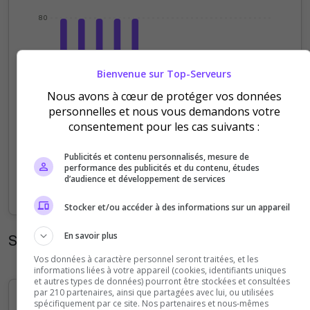
80
60
Bienvenue sur Top-Serveurs
Nous avons à cœur de protéger vos données
40
personnelles et nous vous demandons votre
consentement pour les cas suivants :
20
Publicités et contenu personnalisés, mesure de
performance des publicités et du contenu, études
0
d’audience et développement de services
Sep
Oct
Nov
Dec
Jan
Feb
Mar
Apr
May
Jun
Jul
Aug
Stocker et/ou accéder à des informations sur un appareil
En savoir plus
Statistiques horaires
Vos données à caractère personnel seront traitées, et les
informations liées à votre appareil (cookies, identifiants uniques
et autres types de données) pourront être stockées et consultées
par 210 partenaires, ainsi que partagées avec lui, ou utilisées
spécifiquement par ce site. Nos partenaires et nous-mêmes
8