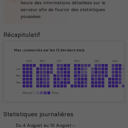
heure des informations détaillées sur le
serveur afin de fournir des statistiques
poussées.
Récapitulatif
Max. connectés sur les 12 derniers mois
AOÛ
SEP
OCT
NOV
DEC
JAN
Lun
Mer
Ven
Moins
Plus
Statistiques journalières