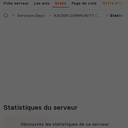
Fiche serveur
Les avis
Page de vote
Stats
Offre Premi
Accueil
Serveurs Dayz
KAIZEN COMMUNITY | No Man's Z | Chernarus Moddé et Deathmatch |
Statisti
Statistiques du serveur
Découvrez les statistiques de ce serveur