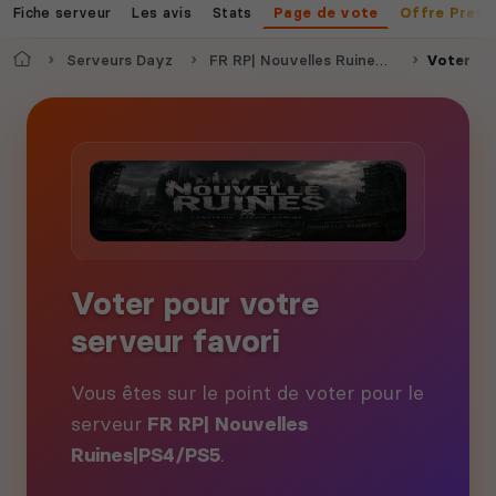
Fiche serveur
Les avis
Stats
Page de vote
Offre Prem
Accueil
Serveurs Dayz
FR RP| Nouvelles Ruines|PS4/PS5
Voter
Voter pour votre
serveur favori
Vous êtes sur le point de voter pour le
serveur
FR RP| Nouvelles
Ruines|PS4/PS5
.