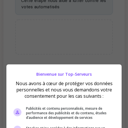
Cette étape nous aide à lutter contre les
votes automatisés
Pourquoi voter pour FR RP|
Bienvenue sur Top-Serveurs
Nouvelles Ruines|PS4/PS5 ?
Nous avons à cœur de protéger vos données
personnelles et nous vous demandons votre
consentement pour les cas suivants :
Publicités et contenu personnalisés, mesure de
performance des publicités et du contenu, études
d’audience et développement de services
Améliore le classement
Votre vote aide le serveur à monter dans le