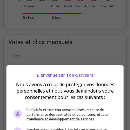
0
Samedi
Lundi
Mardi
Mercredi
Jeudi
Vendredi
Votes
Clics
Votes et clics mensuels
300
Bienvenue sur Top-Serveurs
200
Nous avons à cœur de protéger vos données
personnelles et nous vous demandons votre
100
consentement pour les cas suivants :
Publicités et contenu personnalisés, mesure de
0
performance des publicités et du contenu, études
Sept
Oct
Nov
Déc
Jan
Fév
Mars
Avr
Mai
Juil
d’audience et développement de services
Votes
Clics
Stocker et/ou accéder à des informations sur un