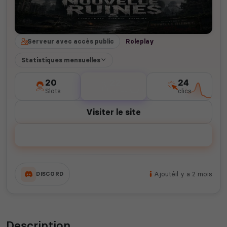
Serveur avec accès public
Roleplay
Statistiques mensuelles
20
22
24
Slots
votes
clics
Visiter le site
Voter
Ajouté
il y a 2 mois
DISCORD
Description