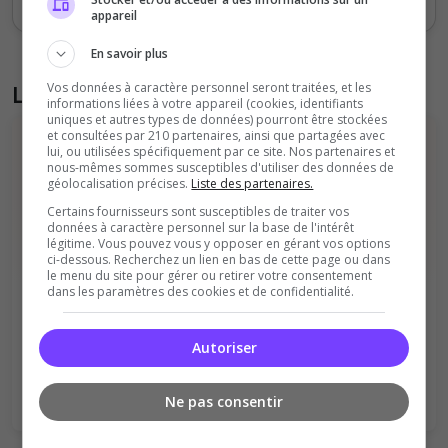
appareil
En savoir plus
Vos données à caractère personnel seront traitées, et les
Liste des avis du serveur
informations liées à votre appareil (cookies, identifiants
uniques et autres types de données) pourront être stockées
et consultées par 210 partenaires, ainsi que partagées avec
lui, ou utilisées spécifiquement par ce site. Nos partenaires et
nous-mêmes sommes susceptibles d'utiliser des données de
géolocalisation précises.
Liste des partenaires.
Certains fournisseurs sont susceptibles de traiter vos
données à caractère personnel sur la base de l'intérêt
légitime. Vous pouvez vous y opposer en gérant vos options
Il n'y a pas encore d'avis sur ce serveur.
ci-dessous. Recherchez un lien en bas de cette page ou dans
le menu du site pour gérer ou retirer votre consentement
Qualité
Staff du serveur
dans les paramètres des cookies et de confidentialité.
Ambiance
Disponibilité
Autoriser
Donner le premier avis
Ne pas consentir