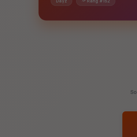
Dayz
Rang #152
So