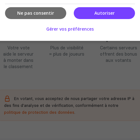
Ne pas consentir
Autoriser
Gérer vos préférences
Améliore le
Soutient la
Récompenses
classement
communauté
possibles
Votre vote
Plus de visibilité
Certains serveurs
aide le serveur
= plus de joueurs
offrent des bonus
à monter dans
aux votants
le classement
En votant, vous acceptez de nous partager votre adresse IP à
des fins d'analyse et de vérification, conformément à notre
politique de protection des données
.