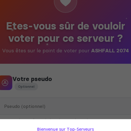
Etes-vous sûr de vouloir
voter pour ce serveur ?
Vous êtes sur le point de voter pour
ASHFALL 2074
Votre pseudo
Optionnel
Ce pseudo peut être utilisé par le propriétaire du serveur pour vous
attribuer des récompenses en jeu
Bienvenue sur Top-Serveurs