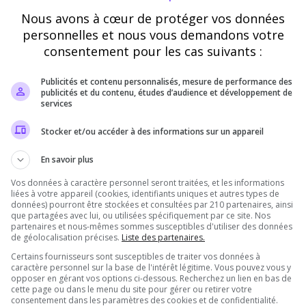
Nous avons à cœur de protéger vos données
Vérification
personnelles et nous vous demandons votre
consentement pour les cas suivants :
Requis
Publicités et contenu personnalisés, mesure de performance des
publicités et du contenu, études d’audience et développement de
Cette étape nous aide à lutter contre les votes
services
automatisés
Stocker et/ou accéder à des informations sur un appareil
En savoir plus
Vos données à caractère personnel seront traitées, et les informations
liées à votre appareil (cookies, identifiants uniques et autres types de
données) pourront être stockées et consultées par 210 partenaires, ainsi
que partagées avec lui, ou utilisées spécifiquement par ce site. Nos
partenaires et nous-mêmes sommes susceptibles d'utiliser des données
de géolocalisation précises.
Liste des partenaires.
Certains fournisseurs sont susceptibles de traiter vos données à
Pourquoi voter pour ASHFALL 2074 ?
caractère personnel sur la base de l'intérêt légitime. Vous pouvez vous y
opposer en gérant vos options ci-dessous. Recherchez un lien en bas de
cette page ou dans le menu du site pour gérer ou retirer votre
consentement dans les paramètres des cookies et de confidentialité.