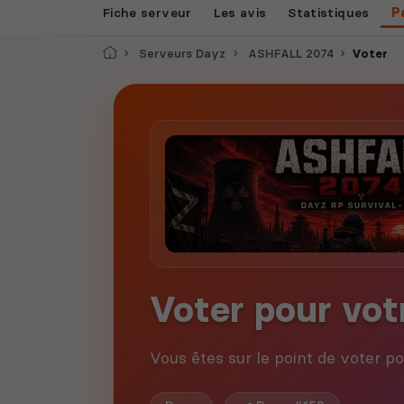
Fiche serveur
Les avis
Statistiques
P
Accueil
Serveurs Dayz
ASHFALL 2074
Voter
Voter pour vot
Vous êtes sur le point de voter p