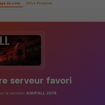
age de vote
Offre Premium
re serveur favori
our le serveur
ASHFALL 2074
.