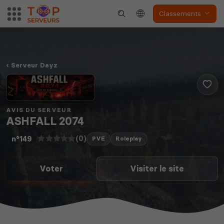
Classements
The Front
Atlas
Serveur Dayz
Dune Awakening
Empyrion
AVIS DU SERVEUR
ASHFALL 2074
(0)
n°149
PVE
Roleplay
Voter
Visiter le site
Neverwinter
Squad
Nights