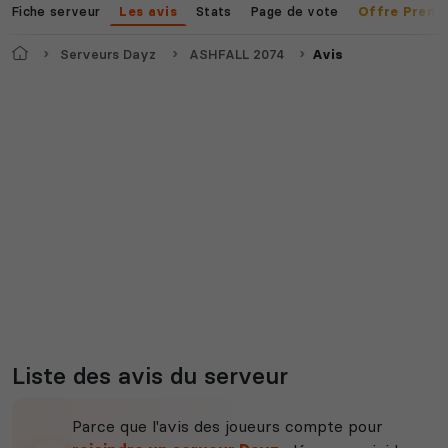
Fiche serveur
Stats
Page de vote
Les avis
Offre Premi
Accueil
Serveurs Dayz
ASHFALL 2074
Avis
Myth of Empires
Enshrouded
Voir tous les
jeux disponibles
Liste des avis du serveur
Parce que l'avis des joueurs compte pour