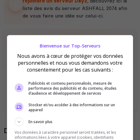
rejoindre un serveur Dayz
, découvrez ici la
liste des avis du serveur ASHFALL 2074 afin
de vous faire une idée sur celui-ci.
Bienvenue sur Top-Serveurs
Nous avons à cœur de protéger vos données
personnelles et nous vous demandons votre
consentement pour les cas suivants :
Il n'y a pas encore d'avis sur ce serveur.
Qualité
Staff du serveur
Publicités et contenu personnalisés, mesure de
performance des publicités et du contenu, études
Ambiance
Disponibilité
d’audience et développement de services
Stocker et/ou accéder à des informations sur un
appareil
En savoir plus
Donner son avis sur le serveur
Vos données à caractère personnel seront traitées, et les
informations liées à votre appareil (cookies, identifiants