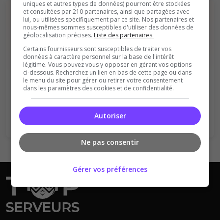
uniques et autres types de données) pourront être stockées
et consultées par 210 partenaires, ainsi que partagées avec
lui, ou utilisées spécifiquement par ce site. Nos partenaires et
nous-mêmes sommes susceptibles d'utiliser des données de
géolocalisation précises.
Liste des partenaires.
Certains fournisseurs sont susceptibles de traiter vos
données à caractère personnel sur la base de l'intérêt
légitime. Vous pouvez vous y opposer en gérant vos options
Vous devez être connecté pour ajouter
ci-dessous. Recherchez un lien en bas de cette page ou dans
un avis sur ce serveur !
le menu du site pour gérer ou retirer votre consentement
dans les paramètres des cookies et de confidentialité.
Se connecter
S'inscrire
Autoriser
Ne pas consentir
Gérer vos préférences