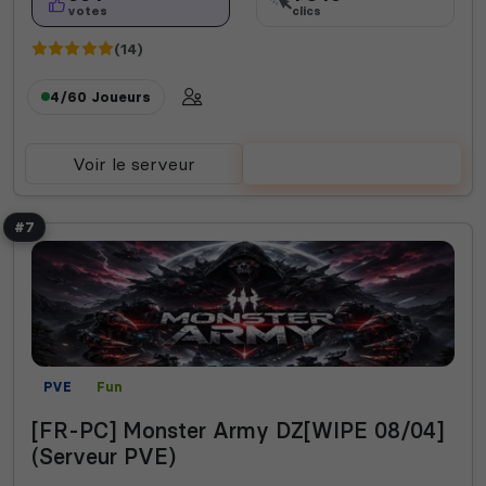
votes
clics
(14)
4/60
Joueurs
Voir le serveur
Voter
#7
PVE
Fun
[FR-PC] Monster Army DZ[WIPE 08/04]
(Serveur PVE)