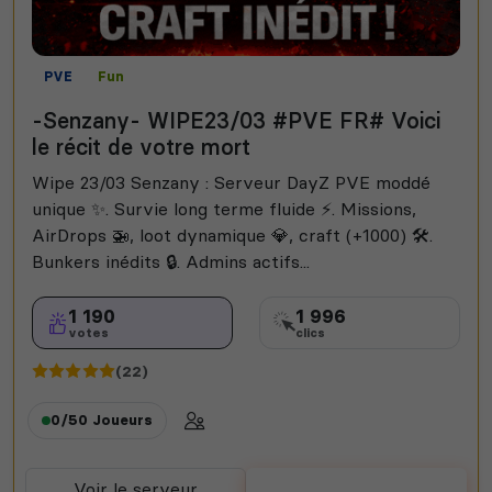
PVE
Fun
-Senzany- WIPE23/03 #PVE FR# Voici
le récit de votre mort
Wipe 23/03 Senzany : Serveur DayZ PVE moddé
unique ✨. Survie long terme fluide ⚡. Missions,
AirDrops 🚁, loot dynamique 💎, craft (+1000) 🛠️.
Bunkers inédits 🔒. Admins actifs...
1 190
1 996
votes
clics
(22)
0/50
Joueurs
Voir le serveur
Voter