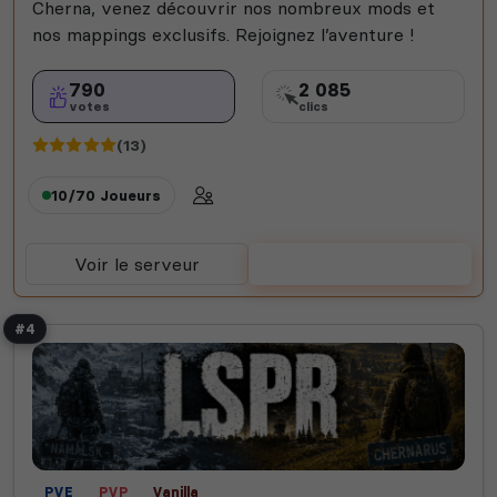
Cherna, venez découvrir nos nombreux mods et
nos mappings exclusifs. Rejoignez l’aventure !
790
2 085
votes
clics
(13)
10/70
Joueurs
Voir le serveur
Voter
#4
PVE
PVP
Vanilla