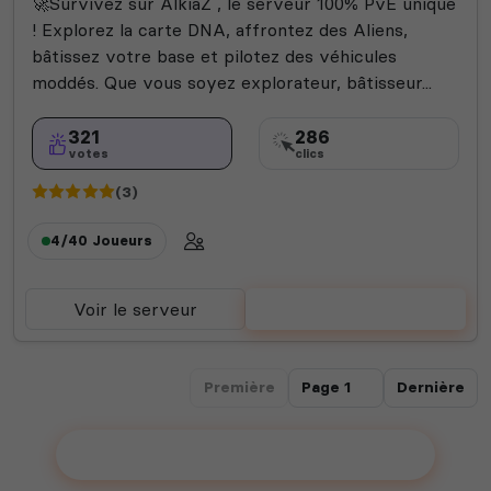
🚀Survivez sur AlkiaZ , le serveur 100% PvE unique
! Explorez la carte DNA, affrontez des Aliens,
bâtissez votre base et pilotez des véhicules
moddés. Que vous soyez explorateur, bâtisseur...
321
286
votes
clics
(3)
4/40
Joueurs
Voir le serveur
Voter
Première
Dernière
Ajouter votre serveur sur le Top !