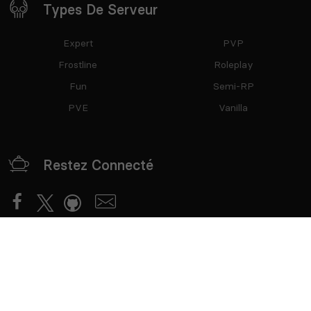
Types De Serveur
Expert
PVP
Frostline
Roleplay
Fun
Semi-RP
PVE
Vanilla
Restez Connecté
Partenaires
mTxServ
Game Creators Area