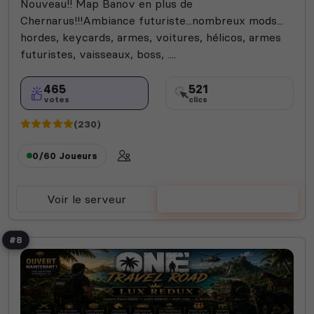
Nouveau!! Map Banov en plus de
Chernarus!!!Ambiance futuriste...nombreux mods...
hordes, keycards, armes, voitures, hélicos, armes
futuristes, vaisseaux, boss, ....
465
521
votes
clics
(230)
0/60
Joueurs
Voir le serveur
Voter
#8