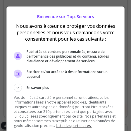
LSPR.FR | Chernarus PvE & Namalsk
Hardcore (PC)
Bienvenue sur Top-Serveurs
Nous avons à cœur de protéger vos données
Jouez sur Chernarus en PvE avec une zone PvP
personnelles et nous vous demandons votre
Nord-Ouest pour apprendre et découvrir le jeu.
consentement pour les cas suivants :
Parcourez Namalsk dans sa version Hardcore, sans
bases, pour vous mettre à l'épreuve de la tension.
Publicités et contenu personnalisés, mesure de
performance des publicités et du contenu, études
d’audience et développement de services
781
1 889
votes
clics
Stocker et/ou accéder à des informations sur un
appareil
(7)
En savoir plus
5/40
Joueurs
Vos données à caractère personnel seront traitées, et les
informations liées à votre appareil (cookies, identifiants
uniques et autres types de données) pourront être stockées
Voir le serveur
Voter
et consultées par 210 partenaires, ainsi que partagées avec
lui, ou utilisées spécifiquement par ce site. Nos partenaires et
nous-mêmes sommes susceptibles d'utiliser des données de
#5
géolocalisation précises.
Liste des partenaires.