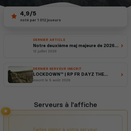
4,9/5
445
depuis 2012
noté par 1 012 joueurs
serveurs actifs
14 ans d'expertise
DERNIER ARTICLE
›
Notre deuxième maj majeure de 2026
est en ligne
12 juillet 2026
DERNIER SERVEUR INSCRIT
›
LOCKDOWN™ | RP FR DAYZ THE
WALKING DEAD
inscrit le 5 août 2026
Serveurs à l'affiche
Faites plaisir à votre serveur,