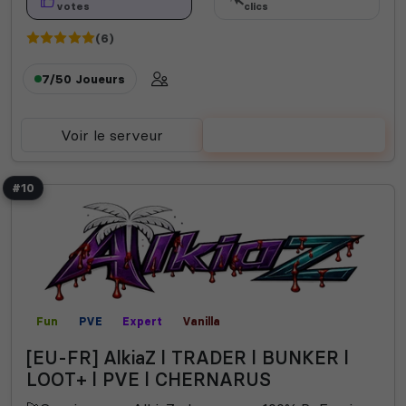
votes
clics
(6)
7/50
Joueurs
Voir le serveur
Voter
#10
Fun
PVE
Expert
Vanilla
[EU-FR] AlkiaZ l TRADER l BUNKER l
LOOT+ l PVE l CHERNARUS