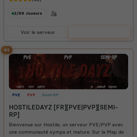
2/69
Joueurs
Voir le serveur
Voter
#3
PVE
PVP
Semi-RP
HOSTILEDAYZ [FR][PVE|PVP][SEMI-
RP]
Bienvenue sur Hostile, un serveur PVE/PVP avec
une communauté sympa et mature. Sur la Map de