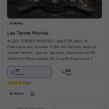
Roleplay
Les Terres Mortes
☣️ LES TERRES MORTES | DayZ RP Xbox ☣️
Chernarus est tombée. Crée ton histoire dans un
monde hostile : survie, factions, économie et RP
immersif. Micro requis. Es-tu prêt à survivre ?
17
65
votes
clics
(2)
30 Slots
Voir le serveur
Voter