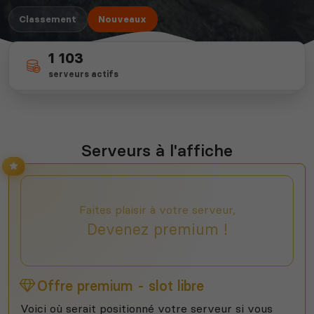
Classement
Nouveaux
1 103
27
il y a 1 jour
serveurs actifs
nouveaux (30 derniers jours)
dernier ajout
Serveurs à l'affiche
Faites plaisir à votre serveur,
Devenez premium !
Offre premium - slot libre
Voici où serait positionné votre serveur si vous