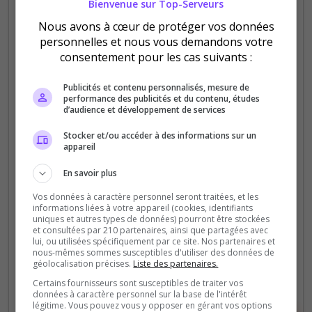
Bienvenue sur Top-Serveurs
Nous avons à cœur de protéger vos données
personnelles et nous vous demandons votre
consentement pour les cas suivants :
PVP
Publicités et contenu personnalisés, mesure de
performance des publicités et du contenu, études
Nomad Zone Official+ NO BASE MODDE
d’audience et développement de services
Aucune base moddée construction DayZ classique
Stocker et/ou accéder à des informations sur un
Loot Offi+ , Shop en ligne ,Évents réguliers ,Défis
appareil
de la semaine avec récompenses &amp; défi-weed
En savoir plus
,Voitures Full À découvrir :1Bunker 1 Dark...
Vos données à caractère personnel seront traitées, et les
informations liées à votre appareil (cookies, identifiants
35
22
uniques et autres types de données) pourront être stockées
votes
clics
et consultées par 210 partenaires, ainsi que partagées avec
lui, ou utilisées spécifiquement par ce site. Nos partenaires et
(0)
nous-mêmes sommes susceptibles d'utiliser des données de
géolocalisation précises.
Liste des partenaires.
32 Slots
Certains fournisseurs sont susceptibles de traiter vos
données à caractère personnel sur la base de l'intérêt
légitime. Vous pouvez vous y opposer en gérant vos options