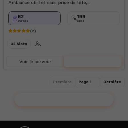
Ambiance chill et sans prise de tête,...
62
199
votes
clics
(2)
32 Slots
Voir le serveur
Voter
Première
Dernière
Ajouter votre serveur sur le Top !