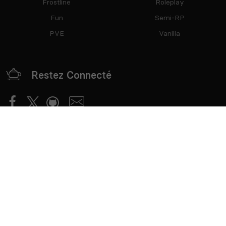
Frostline
Roleplay
Fun
Semi-RP
PVE
Vanilla
Restez Connecté
Partenaires
mTxServ
Game Creators Area
Classements