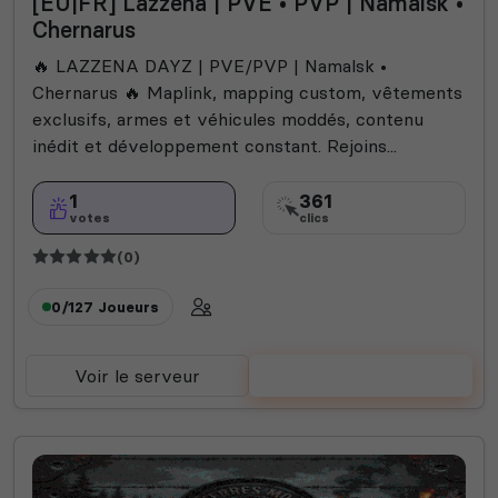
[EU|FR] Lazzena | PVE • PVP | Namalsk •
Chernarus
🔥 LAZZENA DAYZ | PVE/PVP | Namalsk •
Chernarus 🔥 Maplink, mapping custom, vêtements
exclusifs, armes et véhicules moddés, contenu
inédit et développement constant. Rejoins...
1
361
votes
clics
(0)
0/127
Joueurs
Voir le serveur
Voter