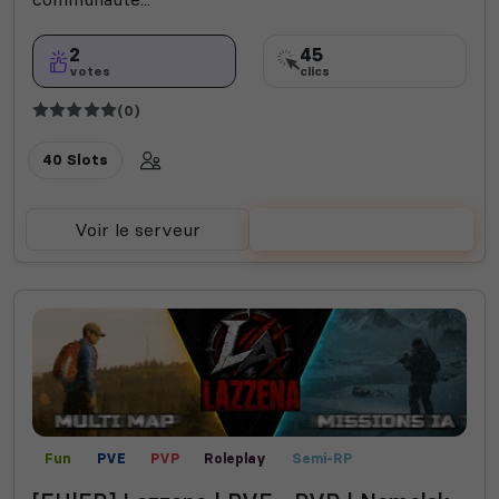
2
45
votes
clics
(0)
40 Slots
Voir le serveur
Voter
Fun
PVE
PVP
Roleplay
Semi-RP