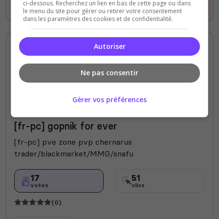
ci-dessous. Recherchez un lien en bas de cette page ou dans
Voir le serveur
Voter
le menu du site pour gérer ou retirer votre consentement
dans les paramètres des cookies et de confidentialité.
Autoriser
Ne pas consentir
Gérer vos préférences
PVE
PVP
Fun
Expert
[fr-pc] gopnik for ever
[fr-pc] pve zone pvp chernarus
trader/blackmarket/MMG/snafu
17
51
votes
clics
(0)