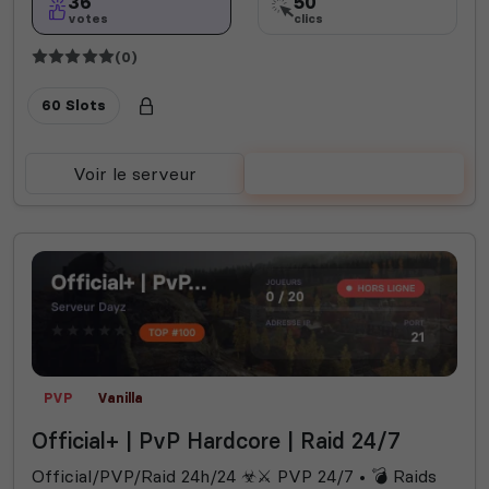
36
50
votes
clics
(0)
60 Slots
Voir le serveur
Voter
PVP
Vanilla
Official+ | PvP Hardcore | Raid 24/7
Official/PVP/Raid 24h/24 ☣⚔ PVP 24/7 • 💣 Raids