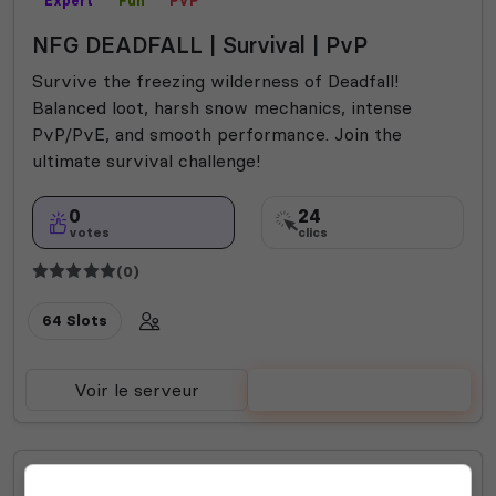
Expert
Fun
PVP
NFG DEADFALL | Survival | PvP
Survive the freezing wilderness of Deadfall!
Balanced loot, harsh snow mechanics, intense
PvP/PvE, and smooth performance. Join the
ultimate survival challenge!
0
24
votes
clics
(0)
64 Slots
Voir le serveur
Voter