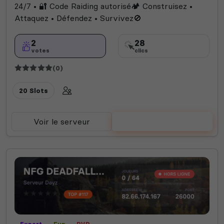
24/7 • 🔐 Code Raiding autorisé🏕 Construisez •
Attaquez • Défendez • Survivez🚫
2
28
votes
clics
(0)
20 Slots
Voir le serveur
Voter