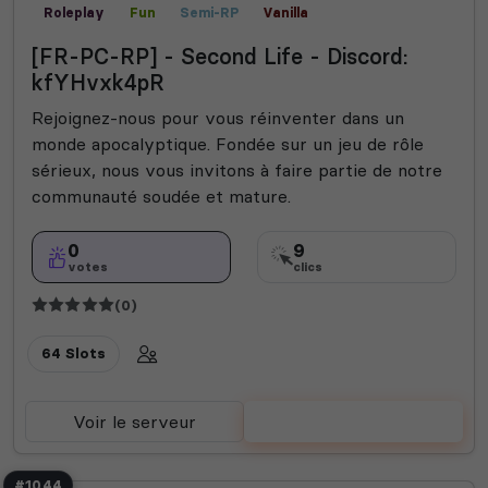
Roleplay
Fun
Semi-RP
Vanilla
[FR-PC-RP] - Second Life - Discord:
kfYHvxk4pR
Rejoignez-nous pour vous réinventer dans un
monde apocalyptique. Fondée sur un jeu de rôle
sérieux, nous vous invitons à faire partie de notre
communauté soudée et mature.
0
9
votes
clics
(0)
64 Slots
Voir le serveur
Voter
#1044