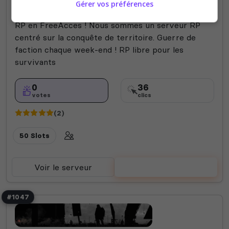
Gérer vos préférences
No Man's Land RP
RP en FreeAcces ! Nous sommes un serveur RP
centré sur la conquête de territoire. Guerre de
faction chaque week-end ! RP libre pour les
survivants
0
36
votes
clics
(2)
50 Slots
Voir le serveur
Voter
#1047