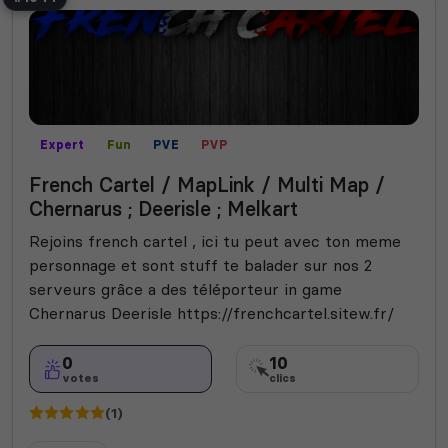
Expert
Fun
PVE
PVP
French Cartel / MapLink / Multi Map /
Chernarus ; Deerisle ; Melkart
Rejoins french cartel , ici tu peut avec ton meme
personnage et sont stuff te balader sur nos 2
serveurs grâce a des téléporteur in game
Chernarus Deerisle https://frenchcartel.sitew.fr/
0
10
votes
clics
(1)