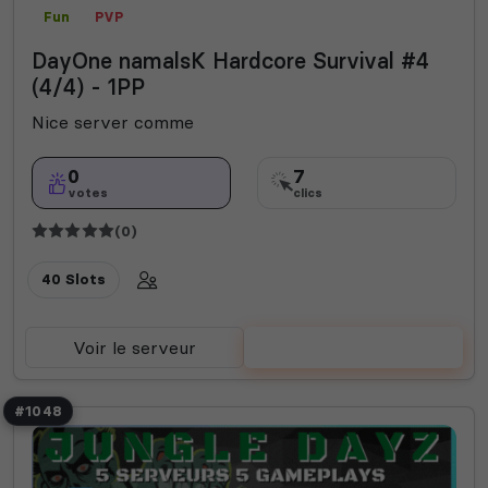
Fun
PVP
DayOne namalsK Hardcore Survival #4
(4/4) - 1PP
Nice server comme
0
7
votes
clics
(0)
40 Slots
Voir le serveur
Voter
#1048