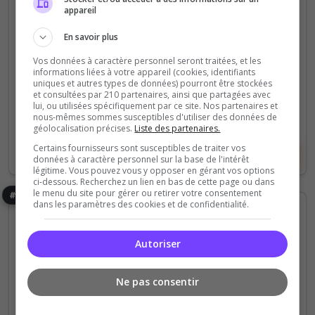
Groupes/Clans/Territoires.
appareil
En savoir plus
0
34
votes
clics
Vos données à caractère personnel seront traitées, et les
informations liées à votre appareil (cookies, identifiants
(1)
uniques et autres types de données) pourront être stockées
et consultées par 210 partenaires, ainsi que partagées avec
lui, ou utilisées spécifiquement par ce site. Nos partenaires et
60 Slots
nous-mêmes sommes susceptibles d'utiliser des données de
géolocalisation précises.
Liste des partenaires.
Certains fournisseurs sont susceptibles de traiter vos
Voir le serveur
Voter
données à caractère personnel sur la base de l'intérêt
légitime. Vous pouvez vous y opposer en gérant vos options
ci-dessous. Recherchez un lien en bas de cette page ou dans
le menu du site pour gérer ou retirer votre consentement
#1046
dans les paramètres des cookies et de confidentialité.
Autoriser
Ne pas consentir
Roleplay
PVP