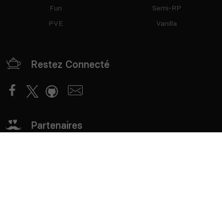
Fun
Semi-RP
PVE
Vanilla
Restez Connecté
Partenaires
mTxServ
Game Creators Area
Classements