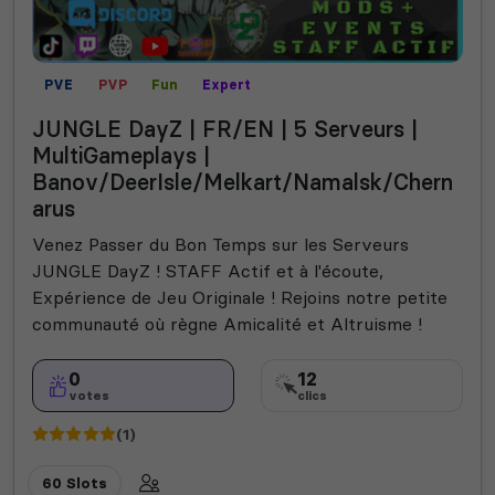
PVE
PVP
Fun
Expert
JUNGLE DayZ | FR/EN | 5 Serveurs |
MultiGameplays |
Banov/DeerIsle/Melkart/Namalsk/Chern
arus
Venez Passer du Bon Temps sur les Serveurs
JUNGLE DayZ ! STAFF Actif et à l'écoute,
Expérience de Jeu Originale ! Rejoins notre petite
communauté où règne Amicalité et Altruisme !
0
12
votes
clics
(1)
60 Slots