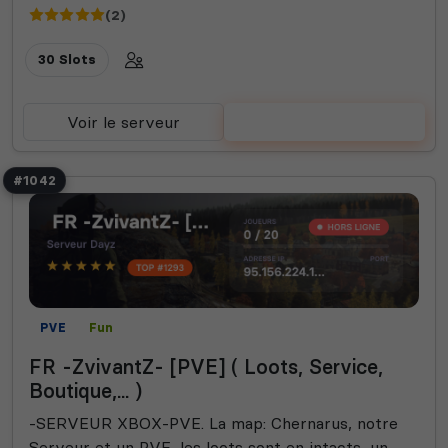
(2)
30 Slots
Voir le serveur
Voter
#1042
PVE
Fun
FR -ZvivantZ- [PVE] ( Loots, Service,
Boutique,... )
-SERVEUR XBOX-PVE. La map: Chernarus, notre
Serveur et un PVE, les loots sont en intacts, un