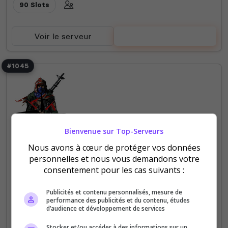
90 Slots
Voir le serveur
Voter
#1045
Bienvenue sur Top-Serveurs
Nous avons à cœur de protéger vos données
Fun
Expert
PVE
PVP
Vanilla
personnelles et nous vous demandons votre
RedZone | PVE-PVP-AI | Craft | Base |
consentement pour les cas suivants :
Véhicles | Weapons
Publicités et contenu personnalisés, mesure de
Zones PVE PVP - Loot retravaillé - Système de
performance des publicités et du contenu, études
d’audience et développement de services
réputation - Trader - Construction de base avancée
- AI - Armes moddées - Craft avancé -
Stocker et/ou accéder à des informations sur un