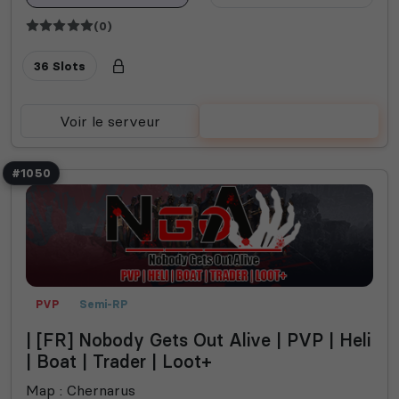
(0)
36 Slots
Voir le serveur
Voter
#1050
PVP
Semi-RP
| [FR] Nobody Gets Out Alive | PVP | Heli
| Boat | Trader | Loot+
Map : Chernarus