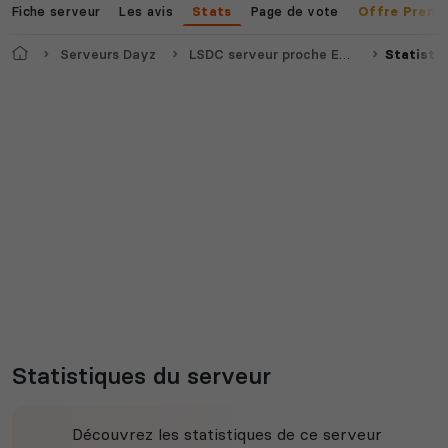
Fiche serveur
Les avis
Page de vote
Stats
Offre Premi
Accueil
Serveurs Dayz
LSDC serveur proche Epoch 2013
Statisti
Statistiques du serveur
Découvrez les statistiques de ce serveur