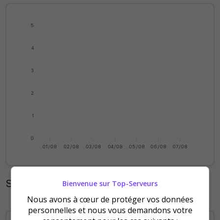
5
4
3
2
1
0
01/08
02/08
03/08
04/08
05/08
06/08
07/08
Statistiques mensuelles
Bienvenue sur Top-Serveurs
Nous avons à cœur de protéger vos données
personnelles et nous vous demandons votre