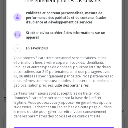
consentement pour les cas suivants :
1
Publicités et contenu personnalisés, mesure de
performance des publicités et du contenu, études
d’audience et développement de services
0.75
Stocker et/ou accéder à des informations sur un
appareil
0.5
En savoir plus
0.25
Vos données à caractère personnel seront traitées, et les
informations liées à votre appareil (cookies, identifiants
uniques et autres types de données) pourront être stockées
et consultées par 210 partenaires, ainsi que partagées avec
0
lui, ou utilisées spécifiquement par ce site. Nos partenaires et
Sep
Oct
Nov
Dec
Jan
Feb
Mar
Apr
May
Jun
Jul
Aug
nous-mêmes sommes susceptibles d'utiliser des données de
géolocalisation précises.
Liste des partenaires.
Certains fournisseurs sont susceptibles de traiter vos
Statistiques horaires
données à caractère personnel sur la base de l'intérêt
légitime. Vous pouvez vous y opposer en gérant vos options
ci-dessous. Recherchez un lien en bas de cette page ou dans
le menu du site pour gérer ou retirer votre consentement
dans les paramètres des cookies et de confidentialité.
5