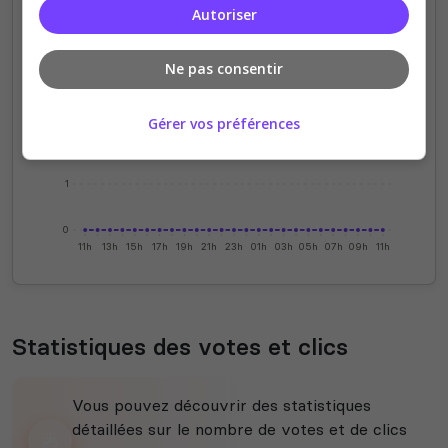
Autoriser
4
Ne pas consentir
3
Gérer vos préférences
2
1
0
11h
13h
15h
17h
19h
21h
23h
01h
03h
05h
07h
09h
11h
Statistiques des votes et clics
Vous pouvez découvrir des statistiques
détaillées sur le nombre de votes et de clics