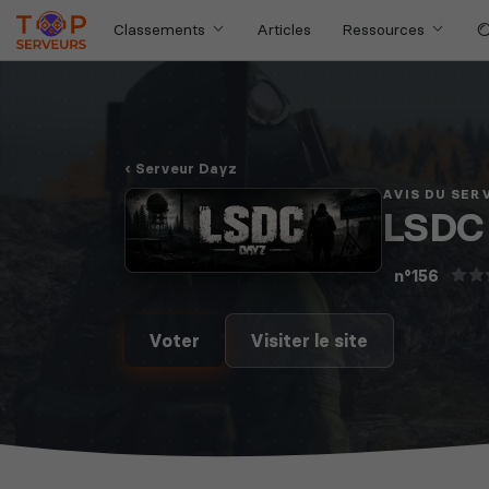
Classements
Articles
Ressources
Serveur Dayz
AVIS DU SER
LSDC 
n°156
Voter
Visiter le site