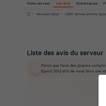
Fiche serveur
Les avis
Statistiques
P
Accueil
Serveurs Dayz
LSDC serveur proche Epoc
Liste des avis du serveur
Parce que l'avis des joueurs compt
Epoch 2013 afin de vous faire une idé