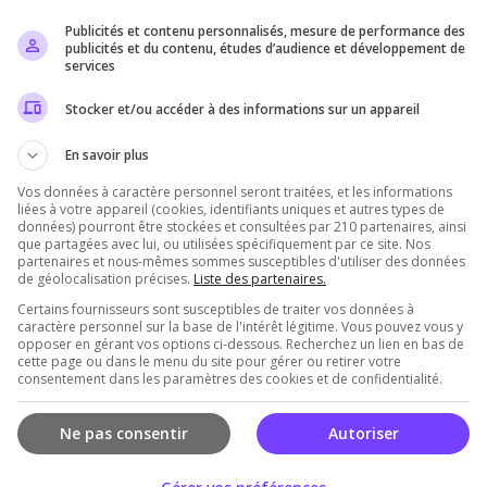
Publicités et contenu personnalisés, mesure de performance des
Il n'y a pas encore d'avis sur ce serveur.
publicités et du contenu, études d’audience et développement de
services
Qualité
Staff du serveur
Ambiance
Disponibil
Stocker et/ou accéder à des informations sur un appareil
En savoir plus
Vos données à caractère personnel seront traitées, et les informations
rveur
liées à votre appareil (cookies, identifiants uniques et autres types de
données) pourront être stockées et consultées par 210 partenaires, ainsi
que partagées avec lui, ou utilisées spécifiquement par ce site. Nos
partenaires et nous-mêmes sommes susceptibles d'utiliser des données
de géolocalisation précises.
Liste des partenaires.
Certains fournisseurs sont susceptibles de traiter vos données à
caractère personnel sur la base de l'intérêt légitime. Vous pouvez vous y
opposer en gérant vos options ci-dessous. Recherchez un lien en bas de
cette page ou dans le menu du site pour gérer ou retirer votre
consentement dans les paramètres des cookies et de confidentialité.
Vous devez être connecté pour ajouter un avis
sur ce serveur !
Ne pas consentir
Autoriser
Se connecter
S'inscrire