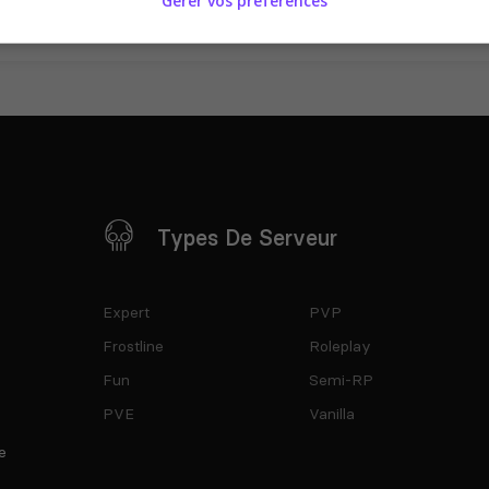
Gérer vos préférences
Types De Serveur
Expert
PVP
Frostline
Roleplay
Fun
Semi-RP
PVE
Vanilla
e