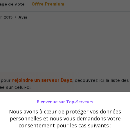
age de vote
Offre Premium
h 2013
Avis
e pour
rejoindre un serveur Dayz
, découvrez ici la liste d
e sur celui-ci.
Bienvenue sur Top-Serveurs
Nous avons à cœur de protéger vos données
personnelles et nous vous demandons votre
consentement pour les cas suivants :