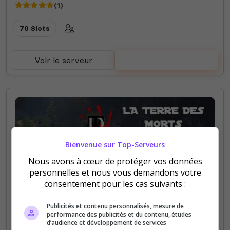
(1)
70 Slots
Voir le serveur
Voter
Bienvenue sur Top-Serveurs
Nous avons à cœur de protéger vos données
Roleplay
PVE
PVP
personnelles et nous vous demandons votre
consentement pour les cas suivants :
[FR] (PC) La terre des Morts l SERVEUR
FERMER EN COUR DE REFONTE
Publicités et contenu personnalisés, mesure de
Bientot la Saison 2 l DISCORD l
performance des publicités et du contenu, études
d’audience et développement de services
Bienvenue à toi survivants ! La Terre des morts est