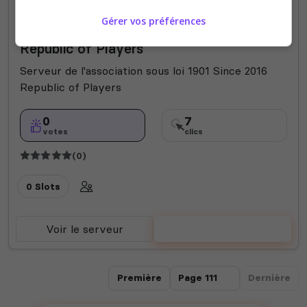
Gérer vos préférences
Fun
Republic of Players
Serveur de l'association sous loi 1901 Since 2016
Republic of Players
0
7
votes
clics
(0)
0 Slots
Voir le serveur
Voter
Première
Dernière