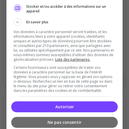
un serveur RP-(VP) FACTIONS. Que tu sois un
Stocker et/ou accéder à des informations sur un
appareil
bienveillant citoyen, un humble paysan ou une
infâme crapule, ce monde est ce que tu cherchais....
En savoir plus
Vos données à caractère personnel seront traitées, et les
0
10
informations liées à votre appareil (cookies, identifiants
votes
clics
uniques et autres types de données) pourront être stockées
et consultées par 210 partenaires, ainsi que partagées avec
(1)
lui, ou utilisées spécifiquement par ce site. Nos partenaires et
nous-mêmes sommes susceptibles d'utiliser des données de
géolocalisation précises.
Liste des partenaires.
30 Slots
Certains fournisseurs sont susceptibles de traiter vos
données à caractère personnel sur la base de l'intérêt
légitime. Vous pouvez vous y opposer en gérant vos options
Voir le serveur
Voter
ci-dessous. Recherchez un lien en bas de cette page ou dans
le menu du site pour gérer ou retirer votre consentement
dans les paramètres des cookies et de confidentialité.
Autoriser
Ne pas consentir