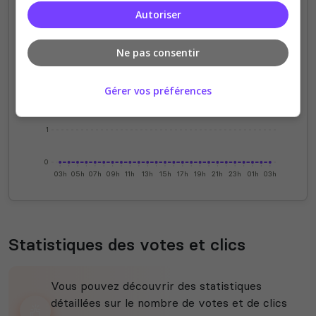
Autoriser
4
Ne pas consentir
3
Gérer vos préférences
2
1
0
03h
05h
07h
09h
11h
13h
15h
17h
19h
21h
23h
01h
03h
Statistiques des votes et clics
Vous pouvez découvrir des statistiques
détaillées sur le nombre de votes et de clics