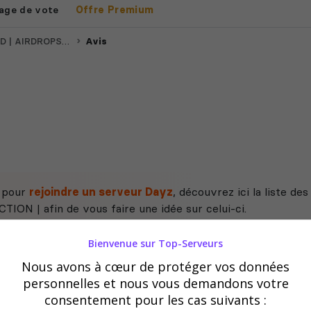
age de vote
Offre Premium
 / KOTH | FACTION |
Avis
e pour
rejoindre un serveur Dayz
, découvrez ici la liste d
ON | afin de vous faire une idée sur celui-ci.
Bienvenue sur Top-Serveurs
Nous avons à cœur de protéger vos données
personnelles et nous vous demandons votre
consentement pour les cas suivants :