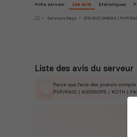
Fiche serveur
Les avis
Statistiques
P
Accueil
Serveurs Dayz
[FR/EU] OMEGA | PVP/RAID | AIRDROPS
Liste des avis du serveur
Parce que l'avis des joueurs compt
PVP/RAID | AIRDROPS / KOTH | FACTI