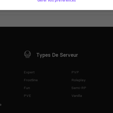
Gérer vos préférences
Types De Serveur
Expert
PVP
Frostline
Roleplay
Fun
Semi-RP
PVE
Vanilla
e