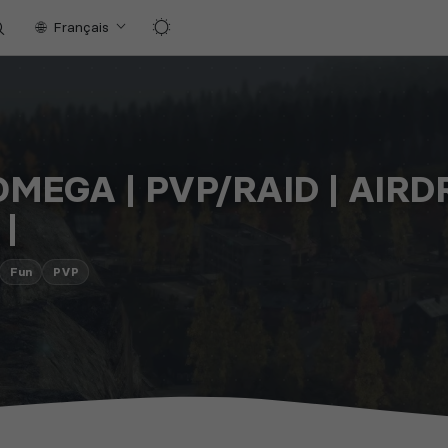
Français
OMEGA | PVP/RAID | AIRD
|
Fun
PVP