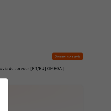
Donner son avis
es avis du serveur [FR/EU] OMEGA |