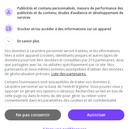
Publicités et contenu personnalisés, mesure de performance des
Il n'y a pas encore d'avis sur ce serveur.
publicités et du contenu, études d’audience et développement de
services
Qualité
Staff du serveur
Ambiance
Disponibil
Stocker et/ou accéder à des informations sur un appareil
En savoir plus
Vos données à caractère personnel seront traitées, et les informations
rveur
liées à votre appareil (cookies, identifiants uniques et autres types de
données) pourront être stockées et consultées par 210 partenaires, ainsi
que partagées avec lui, ou utilisées spécifiquement par ce site. Nos
partenaires et nous-mêmes sommes susceptibles d'utiliser des données
de géolocalisation précises.
Liste des partenaires.
Certains fournisseurs sont susceptibles de traiter vos données à
caractère personnel sur la base de l'intérêt légitime. Vous pouvez vous y
opposer en gérant vos options ci-dessous. Recherchez un lien en bas de
cette page ou dans le menu du site pour gérer ou retirer votre
consentement dans les paramètres des cookies et de confidentialité.
Vous devez être connecté pour ajouter un avis
sur ce serveur !
Ne pas consentir
Autoriser
Se connecter
S'inscrire