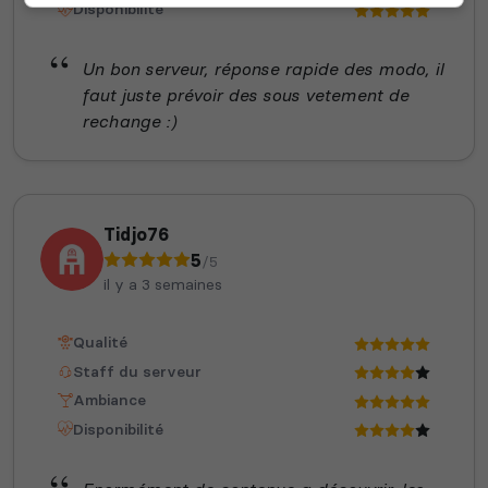
Disponibilité
Un bon serveur, réponse rapide des modo, il
faut juste prévoir des sous vetement de
rechange :)
Tidjo76
5
/5
il y a 3 semaines
Qualité
Staff du serveur
Ambiance
Disponibilité