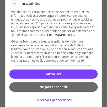
En savoir plus
Staff du serveur
Ambiance
Vos données à caractère personnel seront traitées, et les
informations liées à votre appareil (cookies, identifiants
Disponibilité
uniques et autres types de données) pourront être stockées
et consultées par 210 partenaires, ainsi que partagées avec
lui, ou utilisées spécifiquement par ce site. Nos partenaires et
Très bon serveur du peu que j'ai vue pour
nous-mêmes sommes susceptibles d'utiliser des données de
géolocalisation précises.
Liste des partenaires.
l'instant. Un bon défi avec plusieurs choses
à faire et à voir !
Certains fournisseurs sont susceptibles de traiter vos
données à caractère personnel sur la base de l'intérêt
légitime. Vous pouvez vous y opposer en gérant vos options
ci-dessous. Recherchez un lien en bas de cette page ou dans
le menu du site pour gérer ou retirer votre consentement
dans les paramètres des cookies et de confidentialité.
Yaakkii
4
/5
Autoriser
il y a 2 semaines
Ne pas consentir
Qualité
Staff du serveur
Gérer vos préférences
Ambiance