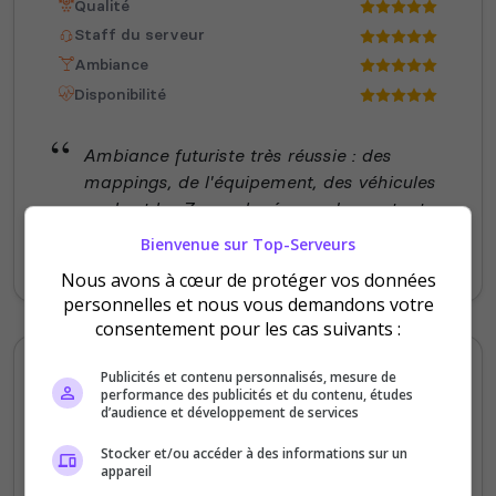
Qualité
Staff du serveur
Ambiance
Disponibilité
Ambiance futuriste très réussie : des
mappings, de l'équipement, des véhicules
cools et les Z remplacés par des mutants
bien flippants, des quêtes, des IAs ... C'est
Bienvenue sur Top-Serveurs
très challengeant ! J'adore !
Nous avons à cœur de protéger vos données
personnelles et nous vous demandons votre
consentement pour les cas suivants :
Elerynna_22
Publicités et contenu personnalisés, mesure de
performance des publicités et du contenu, études
4
/5
d’audience et développement de services
il y a 1 semaine
Stocker et/ou accéder à des informations sur un
appareil
Qualité