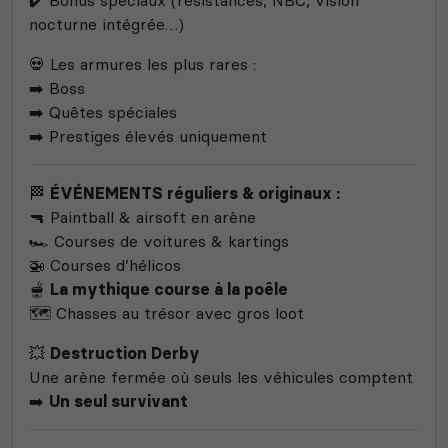
✔️ Bonus spéciaux (résistances, NBC, vision
nocturne intégrée…)
💀 Les armures les plus rares :
➡️ Boss
➡️ Quêtes spéciales
➡️ Prestiges élevés uniquement
🏁
ÉVÉNEMENTS réguliers & originaux :
🔫 Paintball & airsoft en arène
🏎️ Courses de voitures & kartings
🚁 Courses d’hélicos
🫕
La mythique course à la poêle
🗺️ Chasses au trésor avec gros loot
💥
Destruction Derby
Une arène fermée où seuls les véhicules comptent
➡️
Un seul survivant