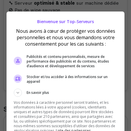
🔧 Serveur
optimisé & stable
sur machine dédiée
🚫 Pas de wipe sauvage
💬
Communauté mature & bienveillante
Bienvenue sur Top-Serveurs
🛠️ Staff actif et à l’écoute
Nous avons à cœur de protéger vos données
personnelles et nous vous demandons votre
consentement pour les cas suivants :
Publicités et contenu personnalisés, mesure de
performance des publicités et du contenu, études
d’audience et développement de services
Stocker et/ou accéder à des informations sur un
appareil
En savoir plus
Vos données à caractère personnel seront traitées, et les
informations liées à votre appareil (cookies, identifiants
Statistiques
uniques et autres types de données) pourront être stockées
et consultées par 210 partenaires, ainsi que partagées avec
lui, ou utilisées spécifiquement par ce site. Nos partenaires et
Votes et clics journaliers
nous-mêmes sommes susceptibles d'utiliser des données de
géolocalisation précises.
Liste des partenaires.