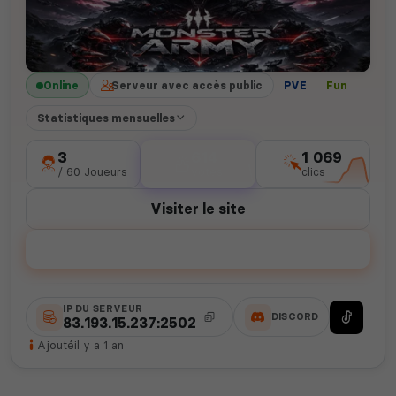
Online
Serveur avec accès public
PVE
Fun
Statistiques mensuelles
3
614
1 069
/ 60 Joueurs
votes
clics
Visiter le site
Voter
IP DU SERVEUR
DISCORD
83.193.15.237:2502
Ajouté
il y a 1 an