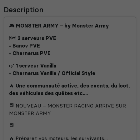
Description
🎮
MONSTER ARMY – by Monster Army
🗺️
2 serveurs PVE
•
Banov PVE
•
Chernarus PVE
🌿
1 serveur Vanilla
•
Chernarus Vanilla / Official Style
🔥
Une communauté active, des events, du loot,
des véhicules des quêtes etc....
🏁 NOUVEAU – MONSTER RACING ARRIVE SUR
MONSTER ARMY
🏁
🔥 Préparez vos moteurs, les survivants…