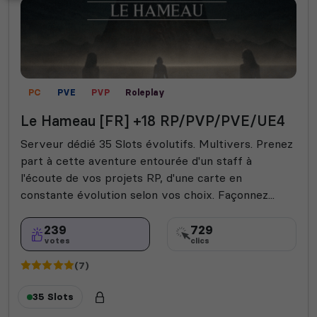
PC
PVE
PVP
Roleplay
Le Hameau [FR] +18 RP/PVP/PVE/UE4
Serveur dédié 35 Slots évolutifs. Multivers. Prenez
part à cette aventure entourée d'un staff à
l'écoute de vos projets RP, d'une carte en
constante évolution selon vos choix. Façonnez...
239
729
votes
clics
(7)
35 Slots