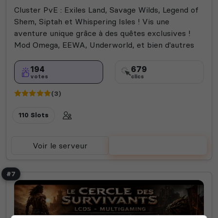
Cluster PvE : Exiles Land, Savage Wilds, Legend of
Shem, Siptah et Whispering Isles ! Vis une
aventure unique grâce à des quêtes exclusives !
Mod Omega, EEWA, Underworld, et bien d'autres
194
679
votes
clics
(3)
110 Slots
Voir le serveur
Voter
#7