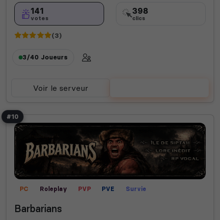
141
398
votes
clics
(3)
3/40
Joueurs
Voir le serveur
Voter
#10
PC
Roleplay
PVP
PVE
Survie
Barbarians