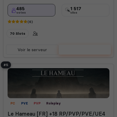
485
1 517
votes
clics
(6)
70 Slots
Voir le serveur
Voter
#5
PC
PVE
PVP
Roleplay
Le Hameau [FR] +18 RP/PVP/PVE/UE4