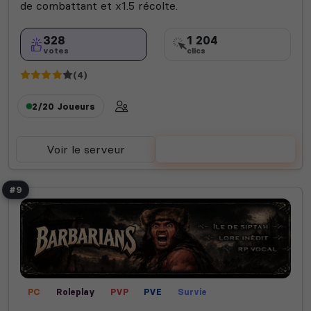
de combattant et x1.5 récolte.
328
1 204
votes
clics
(4)
2/20
Joueurs
Voir le serveur
Voter
#9
PC
Roleplay
PVP
PVE
Survie