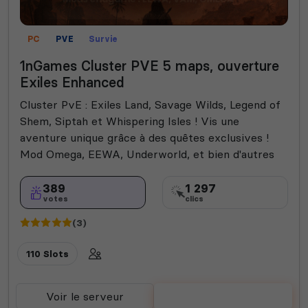
PC
PVE
Survie
1nGames Cluster PVE 5 maps, ouverture
Exiles Enhanced
Cluster PvE : Exiles Land, Savage Wilds, Legend of
Shem, Siptah et Whispering Isles ! Vis une
aventure unique grâce à des quêtes exclusives !
Mod Omega, EEWA, Underworld, et bien d'autres
389
1 297
votes
clics
(3)
110 Slots
Voir le serveur
Voter