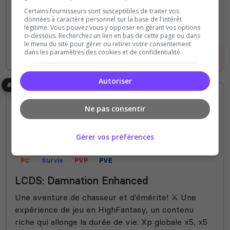
(3)
Certains fournisseurs sont susceptibles de traiter vos
données à caractère personnel sur la base de l'intérêt
50 Slots
légitime. Vous pouvez vous y opposer en gérant vos options
ci-dessous. Recherchez un lien en bas de cette page ou dans
le menu du site pour gérer ou retirer votre consentement
dans les paramètres des cookies et de confidentialité.
Voir le serveur
Voter
Autoriser
#8
Ne pas consentir
Gérer vos préférences
PC
Survie
PVP
PVE
LCDS: Damnation Enhanced
Une aventure de chasseur et d'émérite! ⚔️ Une
expérience de jeu en HighFantasy, un contenu
riche qui allonge la durée de vie. Xp globale x5, x5