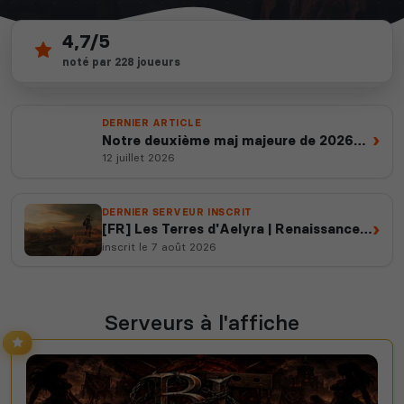
303
depuis 2012
7 189
serveurs actifs
14 ans d'expertise
votes ce mois
DERNIER ARTICLE
›
Notre deuxième maj majeure de 2026
est en ligne
12 juillet 2026
DERNIER SERVEUR INSCRIT
›
[FR] Les Terres d'Aelyra | Renaissance
RP [PvP/PvE]
inscrit le 7 août 2026
Serveurs à l'affiche