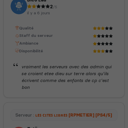
2
/5
il y a 6 jours
Qualité
Staff du serveur
Ambiance
Disponibilité
vraiment les serveurs avec des admin qui
se croient etee dieu sur terre alors qu'ils
écrivent comme des enfants de cp c'est
bon
Serveur :
ʟᴇꜱ ᴄɪᴛᴇꜱ ʟɪʙʀᴇꜱ [RPMETIER] [PS4/5]