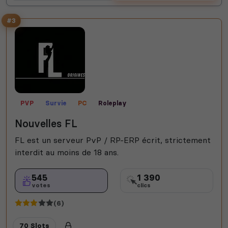
#3
PVP
Survie
PC
Roleplay
Nouvelles FL
FL est un serveur PvP / RP-ERP écrit, strictement
interdit au moins de 18 ans.
545
1 390
votes
clics
(6)
70 Slots