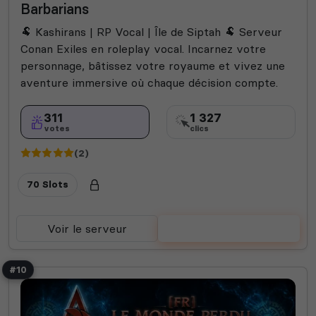
Barbarians
🐏 Kashirans | RP Vocal | Île de Siptah 🐏 Serveur
Conan Exiles en roleplay vocal. Incarnez votre
personnage, bâtissez votre royaume et vivez une
aventure immersive où chaque décision compte.
311
1 327
votes
clics
(2)
70 Slots
Voir le serveur
Voter
#10