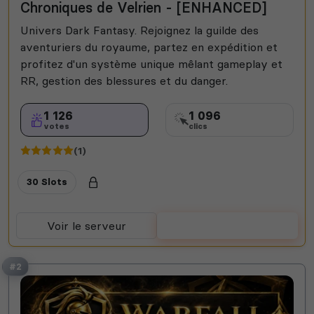
Chroniques de Velrien - [ENHANCED]
Univers Dark Fantasy. Rejoignez la guilde des
aventuriers du royaume, partez en expédition et
profitez d'un système unique mêlant gameplay et
RR, gestion des blessures et du danger.
1 126
1 096
votes
clics
(1)
30 Slots
Voir le serveur
Voter
#2