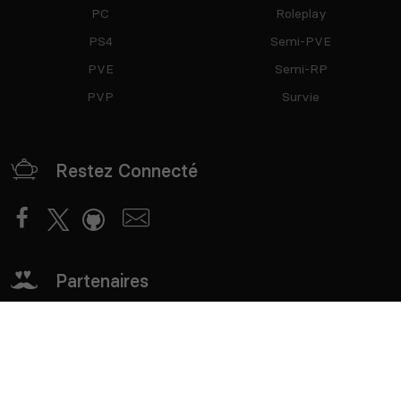
PC
Roleplay
PS4
Semi-PVE
PVE
Semi-RP
PVP
Survie
Restez Connecté
Partenaires
mTxServ
Game Creators Area