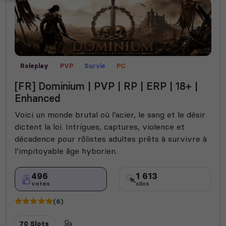
Roleplay
PVP
Survie
PC
[FR] Dominium | PVP | RP | ERP | 18+ |
Enhanced
Voici un monde brutal où l’acier, le sang et le désir
dictent la loi. Intrigues, captures, violence et
décadence pour rôlistes adultes prêts à survivre à
l’impitoyable âge hyborien.
496
1 613
votes
clics
(6)
70 Slots