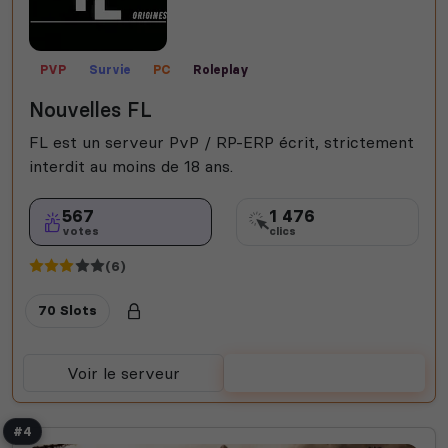
PVP
Survie
PC
Roleplay
Nouvelles FL
FL est un serveur PvP / RP-ERP écrit, strictement
interdit au moins de 18 ans.
567
1 476
votes
clics
(6)
70 Slots
Voir le serveur
Voter
#4