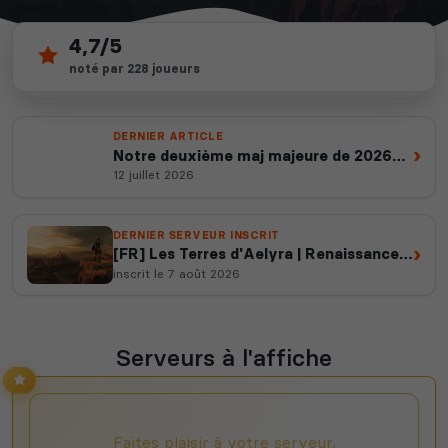
4,7/5
303
depuis 2012
noté par 228 joueurs
7 639
serveurs actifs
14 ans d'expertise
votes ce mois
DERNIER ARTICLE
›
Notre deuxième maj majeure de 2026
est en ligne
12 juillet 2026
DERNIER SERVEUR INSCRIT
›
[FR] Les Terres d'Aelyra | Renaissance
RP [PvP/PvE]
inscrit le 7 août 2026
Serveurs à l'affiche
Faites plaisir à votre serveur,