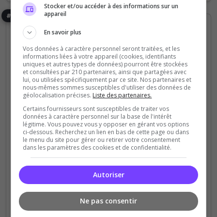
Stocker et/ou accéder à des informations sur un
appareil
#8
En savoir plus
Vos données à caractère personnel seront traitées, et les
informations liées à votre appareil (cookies, identifiants
uniques et autres types de données) pourront être stockées
et consultées par 210 partenaires, ainsi que partagées avec
lui, ou utilisées spécifiquement par ce site. Nos partenaires et
nous-mêmes sommes susceptibles d'utiliser des données de
PC
Roleplay
PVP
PVE
Survie
géolocalisation précises.
Liste des partenaires.
Barbarians
Certains fournisseurs sont susceptibles de traiter vos
données à caractère personnel sur la base de l'intérêt
🐏 Kashirans | RP Vocal | Île de Siptah 🐏 Serveur
légitime. Vous pouvez vous y opposer en gérant vos options
ci-dessous. Recherchez un lien en bas de cette page ou dans
Conan Exiles en roleplay vocal. Incarnez votre
le menu du site pour gérer ou retirer votre consentement
personnage, bâtissez votre royaume et vivez une
dans les paramètres des cookies et de confidentialité.
aventure immersive où chaque décision compte.
Autoriser
340
1 414
votes
clics
Ne pas consentir
(2)