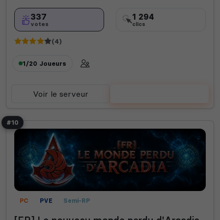
337
1 294
votes
clics
(4)
1/20
Joueurs
Voir le serveur
Voter
#10
PC
PVE
Semi-RP