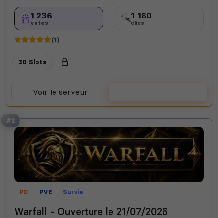
1 236
1 180
votes
clics
(1)
30 Slots
Voir le serveur
Voter
#2
PC
PVE
Survie
Warfall - Ouverture le 21/07/2026