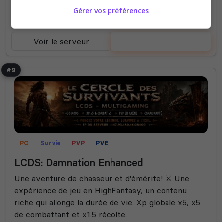
Gérer vos préférences
70 Slots
Voir le serveur
Voter
#9
PC
Survie
PVP
PVE
LCDS: Damnation Enhanced
Une aventure de chasseur et d'émérite! ⚔️ Une
expérience de jeu en HighFantasy, un contenu
riche qui allonge la durée de vie. Xp globale x5, x5
de combattant et x1.5 récolte.