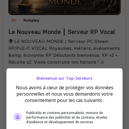
PC
Roleplay
Le Nouveau Monde ┃ Serveur RP Vocal
🌍 LE NOUVEAU MONDE | Serveur PC Steam
RP/PvE-C VOCAL Royaumes, métiers, événements
&amp; économie RP. Débutants bienvenus. XP x2 •
Récolte x2. Viens construire ton histoire ! ⚔️
367
1 353
Bienvenue sur Top-Serveurs
votes
clics
Nous avons à cœur de protéger vos données
(3)
personnelles et nous vous demandons votre
consentement pour les cas suivants :
50 Slots
Publicités et contenu personnalisés, mesure de
performance des publicités et du contenu, études
Voir le serveur
Voter
d’audience et développement de services