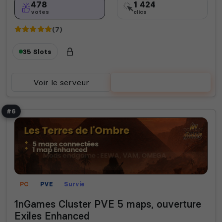
478
1 424
votes
clics
(7)
35 Slots
Voir le serveur
Voter
#6
PC
PVE
Survie
1nGames Cluster PVE 5 maps, ouverture
Exiles Enhanced