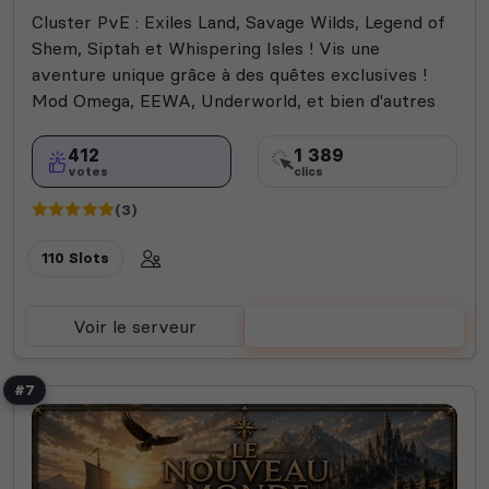
Cluster PvE : Exiles Land, Savage Wilds, Legend of
Shem, Siptah et Whispering Isles ! Vis une
aventure unique grâce à des quêtes exclusives !
Mod Omega, EEWA, Underworld, et bien d'autres
412
1 389
votes
clics
(3)
110 Slots
Voir le serveur
Voter
#7