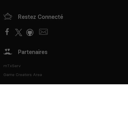
Restez Connecté
Partenaires
mTxServ
Game Creators Area
Classements
Deutsch
Español
English
Português