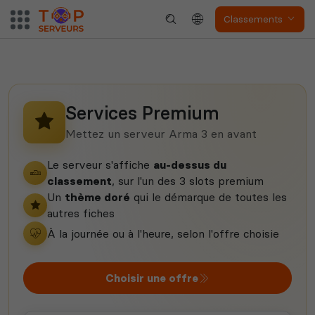
Neverwinter
Squad
Nights
Classements
Services Premium
Myth of Empires
Enshrouded
Mettez un serveur Arma 3 en avant
Le serveur s'affiche
au-dessus du
classement
, sur l'un des 3 slots premium
Un
thème doré
qui le démarque de toutes les
Voir tous les
autres fiches
jeux disponibles
À la journée ou à l'heure, selon l'offre choisie
Choisir une offre