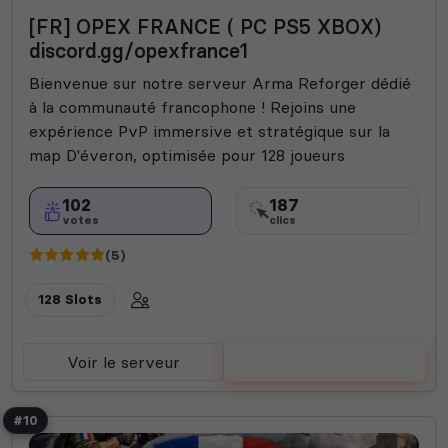
Missions
Roi de la colline
Expert
[FR] OPEX FRANCE ( PC PS5 XBOX)
discord.gg/opexfrance1
Bienvenue sur notre serveur Arma Reforger dédié
à la communauté francophone ! Rejoins une
expérience PvP immersive et stratégique sur la
map D'éveron, optimisée pour 128 joueurs
102
187
votes
clics
(5)
128 Slots
Voir le serveur
Voter
#10