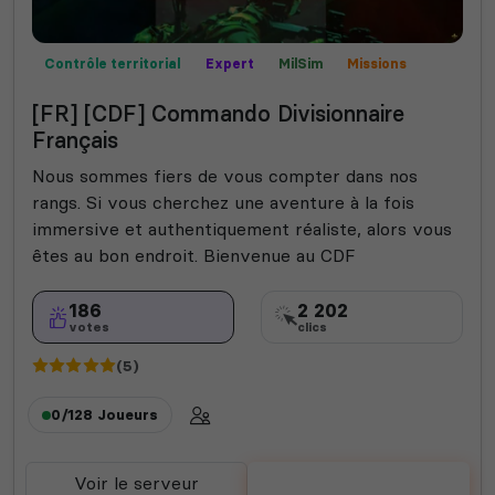
Contrôle territorial
Expert
MilSim
Missions
Mods communautaires
Semi-RP
[FR] [CDF] Commando Divisionnaire
Français
Nous sommes fiers de vous compter dans nos
rangs. Si vous cherchez une aventure à la fois
immersive et authentiquement réaliste, alors vous
êtes au bon endroit. Bienvenue au CDF
186
2 202
votes
clics
(5)
0/128
Joueurs
Voir le serveur
Voter