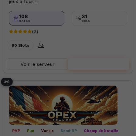
jeux à tous !!
108
31
votes
clics
(2)
80 Slots
Voir le serveur
Voter
#9
PVP
Fun
Vanilla
Semi-RP
Champ de bataille