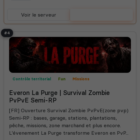
Voir le serveur
Voter
#4
Contrôle territorial
Fun
Missions
Mods communautaires
PVP
Semi-RP
Everon La Purge | Survival Zombie
PvPvE Semi-RP
[FR] Ouverture Survival Zombie PvPvE(zone pvp)
Semi-RP : bases, garage, stations, plantations,
pêche, missions, zone marchand et plus encore.
L'évenement La Purge transforme Everon en PvP...