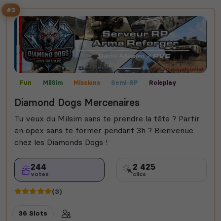
#3
Fun
MilSim
Missions
Semi-RP
Roleplay
Diamond Dogs Mercenaires
Tu veux du Milsim sans te prendre la tête ? Partir
en opex sans te former pendant 3h ? Bienvenue
chez les Diamonds Dogs !
244
2 425
votes
clics
(3)
36 Slots