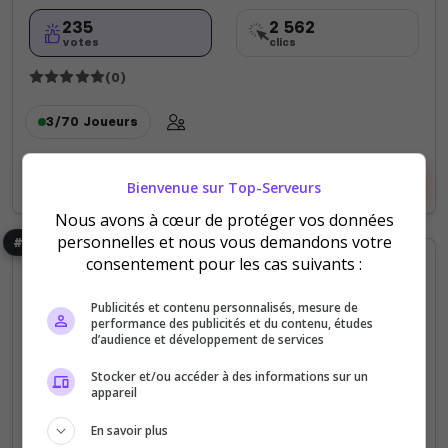
235
2 562
votes
clics
(0)
3/70
Joueurs
Voir le serveur
Voter
Bienvenue sur Top-Serveurs
Nous avons à cœur de protéger vos données
personnelles et nous vous demandons votre
#5
consentement pour les cas suivants :
Publicités et contenu personnalisés, mesure de
performance des publicités et du contenu, études
d’audience et développement de services
Stocker et/ou accéder à des informations sur un
appareil
MilSim
Missions
Semi-RP
En savoir plus
[FR] Unité Orion — PMC PVE