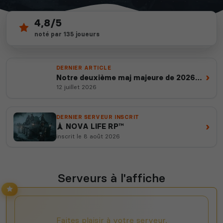
4,8/5
139
depuis 2012
noté par 135 joueurs
serveurs actifs
14 ans d'expertise
DERNIER ARTICLE
›
Notre deuxième maj majeure de 2026
est en ligne
12 juillet 2026
DERNIER SERVEUR INSCRIT
›
🗼 NOVA LIFE RP™
inscrit le 8 août 2026
Serveurs à l'affiche
Faites plaisir à votre serveur,