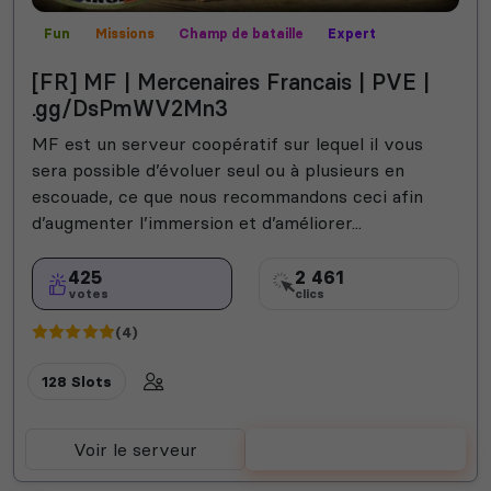
Fun
Missions
Champ de bataille
Expert
Contrôle territorial
MilSim
Mods communautaires
[FR] MF | Mercenaires Francais | PVE |
PVP
Roi de la colline
Roleplay
Vanilla
Semi-RP
.gg/DsPmWV2Mn3
MF est un serveur coopératif sur lequel il vous
sera possible d’évoluer seul ou à plusieurs en
escouade, ce que nous recommandons ceci afin
d’augmenter l’immersion et d’améliorer...
425
2 461
votes
clics
(4)
128 Slots
Voir le serveur
Voter