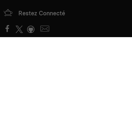
Restez Connecté
Partenaires
mTxServ
Game Creators Area
Classements
Deutsch
Español
English
Português