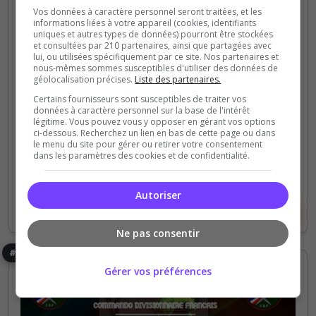
Vos données à caractère personnel seront traitées, et les
🇫🇷 [FR] Unité Orion — PMC PVE Bienvenue dans
informations liées à votre appareil (cookies, identifiants
l'Unité Orion: L'Unité Orion est devenue une force
uniques et autres types de données) pourront être stockées
et consultées par 210 partenaires, ainsi que partagées avec
reconnue pour sa capacité à intervenir rapidement
lui, ou utilisées spécifiquement par ce site. Nos partenaires et
dans les environnements les plus...
nous-mêmes sommes susceptibles d'utiliser des données de
géolocalisation précises.
Liste des partenaires.
Certains fournisseurs sont susceptibles de traiter vos
195
920
données à caractère personnel sur la base de l'intérêt
votes
clics
légitime. Vous pouvez vous y opposer en gérant vos options
ci-dessous. Recherchez un lien en bas de cette page ou dans
(2)
le menu du site pour gérer ou retirer votre consentement
dans les paramètres des cookies et de confidentialité.
128 Slots
Autoriser
Voir le serveur
Voter
Ne pas consentir
#6
Gérer vos préférences