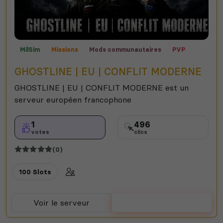
MilSim
Missions
Mods communautaires
PVP
Contrôle territorial
Semi-RP
Expert
Roleplay
GHOSTLINE | EU | CONFLIT MODERNE
GHOSTLINE | EU | CONFLIT MODERNE est un
serveur européen francophone
1
496
votes
clics
(0)
100 Slots
Voir le serveur
Voter