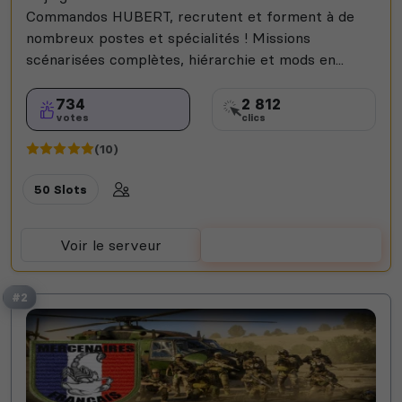
Commandos HUBERT, recrutent et forment à de
nombreux postes et spécialités ! Missions
scénarisées complètes, hiérarchie et mods en...
734
2 812
votes
clics
(10)
50 Slots
Voir le serveur
Voter
#2