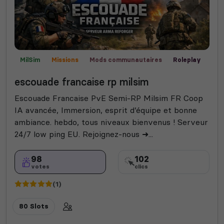
MilSim
Missions
Mods communautaires
Roleplay
Semi-RP
Vanilla
Champ de bataille
escouade francaise rp milsim
Escouade Francaise PvE Semi-RP Milsim FR Coop
IA avancée, Immersion, esprit d’équipe et bonne
ambiance. hebdo, tous niveaux bienvenus ! Serveur
24/7 low ping EU. Rejoignez-nous ➜...
98
102
votes
clics
(1)
80 Slots