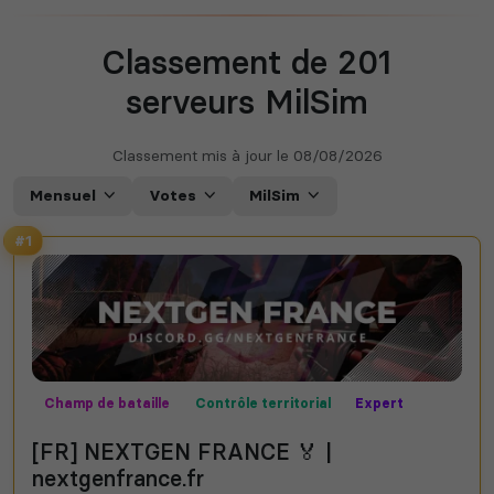
Classement de 201
serveurs MilSim
Classement mis à jour le
08/08/2026
Mensuel
Votes
MilSim
#1
Champ de bataille
Contrôle territorial
Expert
MilSim
Missions
Mods communautaires
PVP
[FR] NEXTGEN FRANCE 🏅 |
nextgenfrance.fr