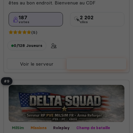
êtes au bon endroit. Bienvenue au CDF
187
2 202
votes
clics
(5)
0/128
Joueurs
Voir le serveur
Voter
#9
MilSim
Missions
Roleplay
Champ de bataille