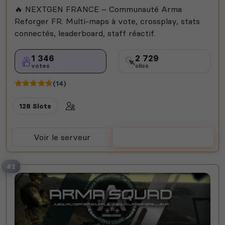
🔥 NEXTGEN FRANCE – Communauté Arma
Reforger FR. Multi-maps à vote, crossplay, stats
connectés, leaderboard, staff réactif.
1 346
2 729
votes
clics
(14)
128 Slots
Voir le serveur
Voter
#2