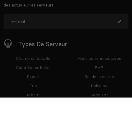
des actus sur les serveurs.
Types De Serveur
Champ de bataille
Mods communautaires
Contrôle territorial
PVP
Expert
Roi de la colline
Fun
Roleplay
MilSim
Semi-RP
Missions
Vanilla
Restez Connecté