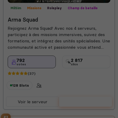
MilSim
Missions
Roleplay
Champ de bataille
PVP
Arma Squad
Rejoignez Arma Squad! Avec nos 4 serveurs,
participez à des missions immersives, suivez des
formations, et intégrez des unités spécialisées. Une
communauté active et passionnée vous attend....
792
2 817
votes
clics
(37)
128 Slots
Voir le serveur
Voter
#3