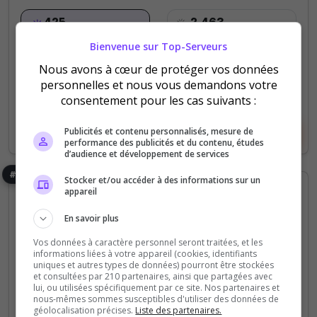
425
2 463
votes
clics
Bienvenue sur Top-Serveurs
(4)
Nous avons à cœur de protéger vos données
personnelles et nous vous demandons votre
128 Slots
consentement pour les cas suivants :
Publicités et contenu personnalisés, mesure de
Voir le serveur
Voter
performance des publicités et du contenu, études
d’audience et développement de services
#5
Stocker et/ou accéder à des informations sur un
appareil
En savoir plus
Vos données à caractère personnel seront traitées, et les
informations liées à votre appareil (cookies, identifiants
uniques et autres types de données) pourront être stockées
et consultées par 210 partenaires, ainsi que partagées avec
Fun
MilSim
Missions
Semi-RP
Roleplay
lui, ou utilisées spécifiquement par ce site. Nos partenaires et
nous-mêmes sommes susceptibles d'utiliser des données de
Diamond Dogs Mercenaires
géolocalisation précises.
Liste des partenaires.