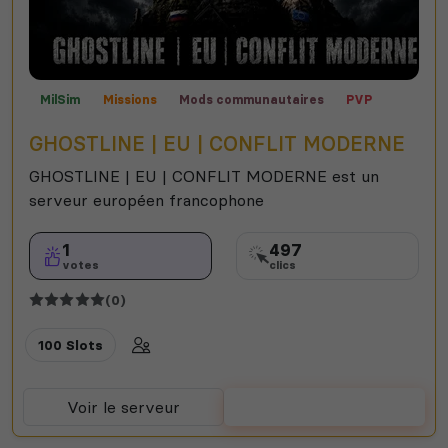
MilSim
Missions
Mods communautaires
PVP
Contrôle territorial
Semi-RP
Expert
Roleplay
GHOSTLINE | EU | CONFLIT MODERNE
GHOSTLINE | EU | CONFLIT MODERNE est un
serveur européen francophone
1
497
votes
clics
(0)
100 Slots
Voir le serveur
Voter