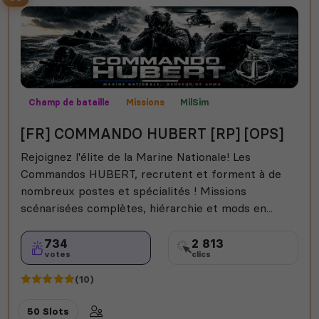
Champ de bataille
Missions
MilSim
Mods communautaires
Semi-RP
[FR] COMMANDO HUBERT [RP] [OPS]
Rejoignez l'élite de la Marine Nationale! Les
Commandos HUBERT, recrutent et forment à de
nombreux postes et spécialités ! Missions
scénarisées complètes, hiérarchie et mods en...
734
2 813
votes
clics
(10)
50 Slots