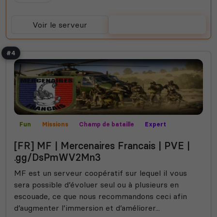
Voir le serveur
Voter
#4
Fun
Missions
Champ de bataille
Expert
Contrôle territorial
MilSim
Mods communautaires
[FR] MF | Mercenaires Francais | PVE |
PVP
Roi de la colline
Roleplay
Vanilla
Semi-RP
.gg/DsPmWV2Mn3
MF est un serveur coopératif sur lequel il vous
sera possible d’évoluer seul ou à plusieurs en
escouade, ce que nous recommandons ceci afin
d’augmenter l’immersion et d’améliorer...