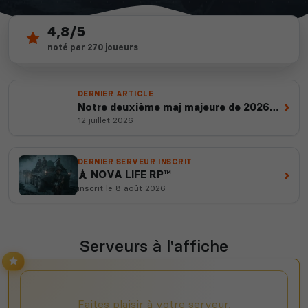
4,8/5
201
depuis 2012
noté par 270 joueurs
serveurs actifs
14 ans d'expertise
DERNIER ARTICLE
›
Notre deuxième maj majeure de 2026
est en ligne
12 juillet 2026
DERNIER SERVEUR INSCRIT
›
🗼 NOVA LIFE RP™
inscrit le 8 août 2026
Serveurs à l'affiche
Faites plaisir à votre serveur,