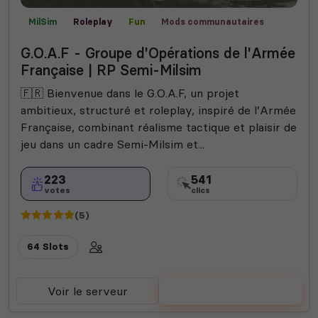
MilSim
Roleplay
Fun
Mods communautaires
Missions
Champ de bataille
G.O.A.F - Groupe d'Opérations de l'Armée
Française | RP Semi-Milsim
🇫🇷 Bienvenue dans le G.O.A.F, un projet
ambitieux, structuré et roleplay, inspiré de l’Armée
Française, combinant réalisme tactique et plaisir de
jeu dans un cadre Semi-Milsim et...
223
541
votes
clics
(5)
64 Slots
Voir le serveur
Voter