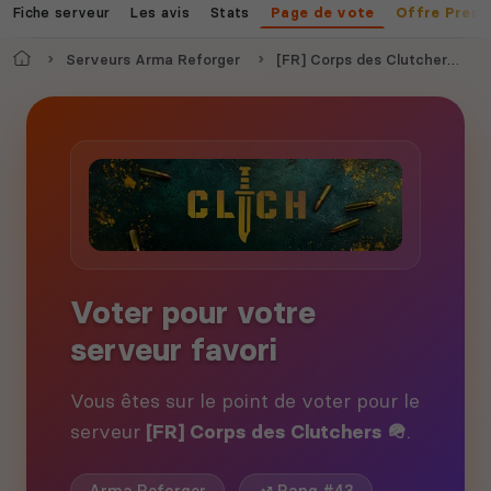
Fiche serveur
Les avis
Stats
Page de vote
Offre Prem
Accueil
Serveurs Arma Reforger
[FR] Corps des Clutchers 🪖
Voter pour votre
serveur favori
Vous êtes sur le point de voter pour le
serveur
[FR] Corps des Clutchers 🪖
.