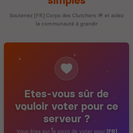
simples
Soutenez [FR] Corps des Clutchers 🪖 et aidez
la communauté à grandir
Etes-vous sûr de
vouloir voter pour ce
serveur ?
Vous êtes sur le point de voter pour
[FR]