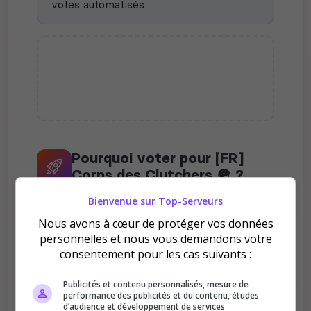
votes automatisés
Pourquoi voter pour [FR]
Corps des Clutchers 🪖 ?
Bienvenue sur Top-Serveurs
Nous avons à cœur de protéger vos données
personnelles et nous vous demandons votre
consentement pour les cas suivants :
Améliore le classement
Publicités et contenu personnalisés, mesure de
performance des publicités et du contenu, études
Votre vote aide le serveur à monter dans le
d’audience et développement de services
classement