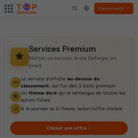
Classements
Neverwinter
Squad
Nights
Services Premium
Mettez un serveur Arma Reforger en
avant
Myth of Empires
Enshrouded
Le serveur s'affiche
au-dessus du
classement
, sur l'un des 3 slots premium
Un
thème doré
qui le démarque de toutes les
autres fiches
Voir tous les
jeux disponibles
À la journée ou à l'heure, selon l'offre choisie
Choisir une offre