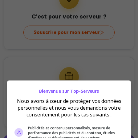
C'est pour votre serveur ?
Souscrire pour mon serveur
Bienvenue sur Top-Serveurs
C'est pour offrir ?
Nous avons à cœur de protéger vos données
personnelles et nous vous demandons votre
Offrir au serveur
consentement pour les cas suivants :
Publicités et contenu personnalisés, mesure de
performance des publicités et du contenu, études
d’audience et développement de services