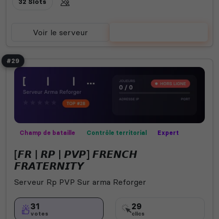
32 Slots
Voir le serveur
Voter
#29
Champ de bataille
Contrôle territorial
Expert
Missions
Mods communautaires
PVP
Roleplay
[𝙁𝙍 | 𝙍𝙋 | 𝙋𝙑𝙋] 𝙁𝙍𝙀𝙉𝘾𝙃
Semi-RP
𝙁𝙍𝘼𝙏𝙀𝙍𝙉𝙄𝙏𝙔
Serveur Rp PVP Sur arma Reforger
31
29
votes
clics