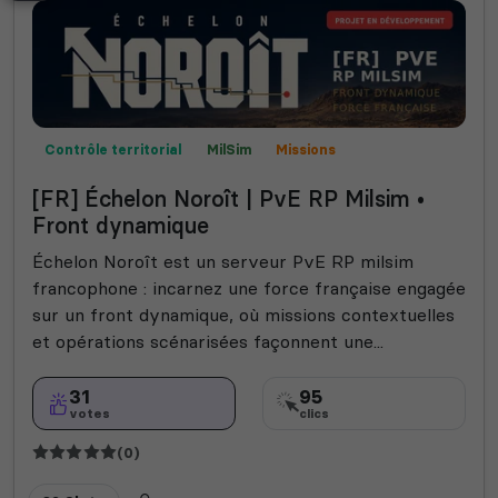
Contrôle territorial
MilSim
Missions
Mods communautaires
Expert
Roleplay
[FR] Échelon Noroît | PvE RP Milsim •
Front dynamique
Échelon Noroît est un serveur PvE RP milsim
francophone : incarnez une force française engagée
sur un front dynamique, où missions contextuelles
et opérations scénarisées façonnent une...
31
95
votes
clics
(0)