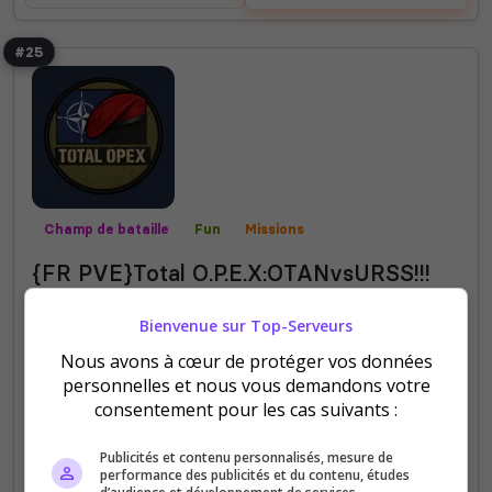
#25
Champ de bataille
Fun
Missions
{FR PVE}Total O.P.E.X:OTANvsURSS!!!
🔥⚔️ Serveur PvE OTAN vs milice ! Combats
Bienvenue sur Top-Serveurs
intenses, stratégie d’équipe, cartes immersives 🗺️,
Nous avons à cœur de protéger vos données
IA améliorer 🎯 et progression équilibrée 📈.
personnelles et nous vous demandons votre
Rejoins le front et impose ta...
consentement pour les cas suivants :
55
12
Publicités et contenu personnalisés, mesure de
votes
clics
performance des publicités et du contenu, études