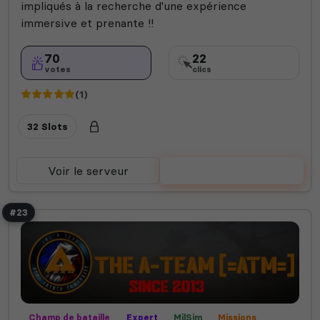
impliqués à la recherche d'une expérience
immersive et prenante !!
70
22
votes
clics
(1)
32 Slots
Voir le serveur
Voter
#23
Champ de bataille
Expert
MilSim
Missions