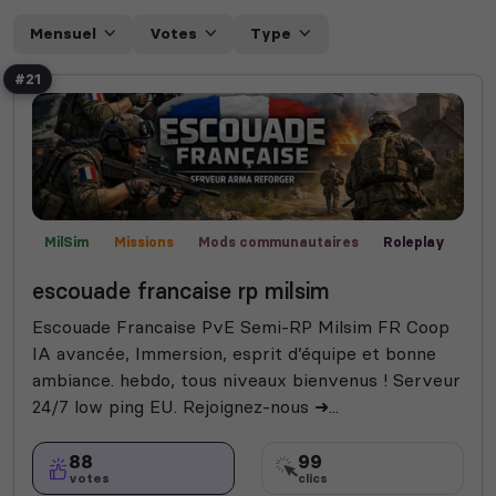
Mensuel
Votes
Type
#21
MilSim
Missions
Mods communautaires
Roleplay
Semi-RP
Vanilla
Champ de bataille
escouade francaise rp milsim
Escouade Francaise PvE Semi-RP Milsim FR Coop
IA avancée, Immersion, esprit d’équipe et bonne
ambiance. hebdo, tous niveaux bienvenus ! Serveur
24/7 low ping EU. Rejoignez-nous ➜...
88
99
votes
clics