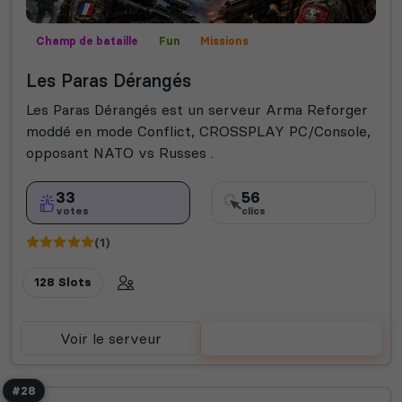
Champ de bataille
Fun
Missions
Mods communautaires
PVP
Les Paras Dérangés
Les Paras Dérangés est un serveur Arma Reforger
moddé en mode Conflict, CROSSPLAY PC/Console,
opposant NATO vs Russes .
33
56
votes
clics
(1)
128 Slots
Voir le serveur
Voter
#28