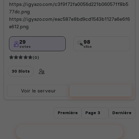
https://i.gyazo.com/c3f9f72fa0056d221b06057ff8b5
77dc.png
https://i.gyazo.com/eac587e8bd9cd1543b1127a6e6f6
a612.png
29
98
votes
clics
(0)
30 Slots
Voir le serveur
Voter
Première
Dernière
Ajouter votre serveur sur le Top !