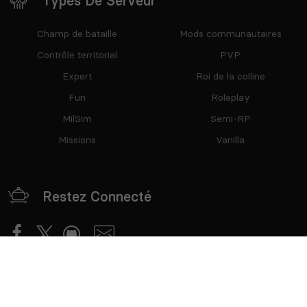
Types De Serveur
Champ de bataille
Mods communautaires
Contrôle territorial
PVP
Expert
Roi de la colline
Fun
Roleplay
MilSim
Semi-RP
Missions
Vanilla
Restez Connecté
Partenaires