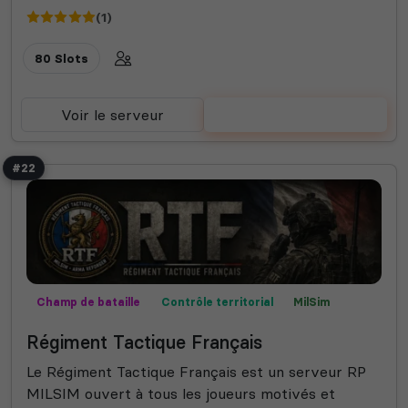
(1)
80 Slots
Voir le serveur
Voter
#22
Champ de bataille
Contrôle territorial
MilSim
Missions
Roleplay
Semi-RP
Régiment Tactique Français
Le Régiment Tactique Français est un serveur RP
MILSIM ouvert à tous les joueurs motivés et