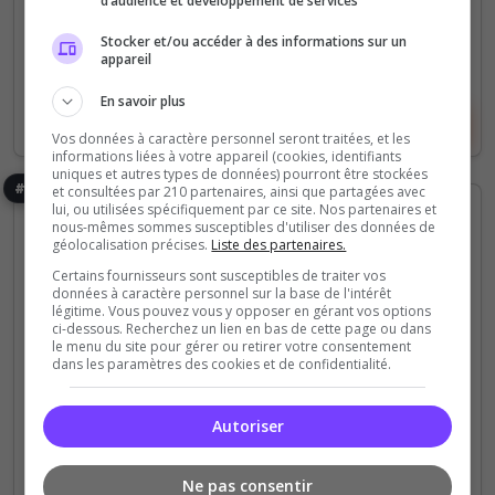
d’audience et développement de services
(0)
Stocker et/ou accéder à des informations sur un
32 Slots
appareil
En savoir plus
Voir le serveur
Voter
Vos données à caractère personnel seront traitées, et les
informations liées à votre appareil (cookies, identifiants
uniques et autres types de données) pourront être stockées
#26
et consultées par 210 partenaires, ainsi que partagées avec
lui, ou utilisées spécifiquement par ce site. Nos partenaires et
nous-mêmes sommes susceptibles d'utiliser des données de
géolocalisation précises.
Liste des partenaires.
Certains fournisseurs sont susceptibles de traiter vos
données à caractère personnel sur la base de l'intérêt
légitime. Vous pouvez vous y opposer en gérant vos options
ci-dessous. Recherchez un lien en bas de cette page ou dans
le menu du site pour gérer ou retirer votre consentement
dans les paramètres des cookies et de confidentialité.
Champ de bataille
Expert
Fun
MilSim
Mods communautaires
Roleplay
[FR] TCM Trepel Commando
Autoriser
Marine|PVE|RP-milsim|Modern IA|CGO-
REALITY
Ne pas consentir