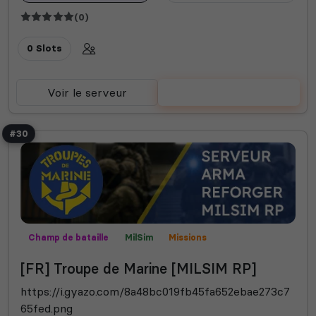
(0)
0 Slots
Voir le serveur
Voter
#30
Champ de bataille
MilSim
Missions
Mods communautaires
Roleplay
[FR] Troupe de Marine [MILSIM RP]
https://i.gyazo.com/8a48bc019fb45fa652ebae273c7
65fed.png