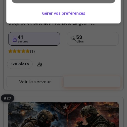
[FR] TCM – Trepel Commando Marine ⚔️ MILSIM
immersif sur Everon. Rejoignez les forces
Gérer vos préférences
françaises, . Stratégie, combats réalistes, travail
d'équipe et batailles intenses. La guerre...
41
53
votes
clics
(1)
128 Slots
Voir le serveur
Voter
#27