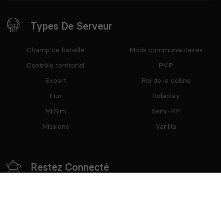
Types De Serveur
Champ de bataille
Mods communautaires
Contrôle territorial
PVP
Expert
Roi de la colline
Fun
Roleplay
MilSim
Semi-RP
Missions
Vanilla
Restez Connecté