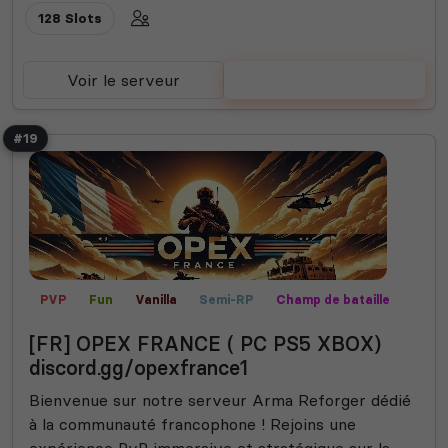
128 Slots
Voir le serveur
Voter
#19
PVP
Fun
Vanilla
Semi-RP
Champ de bataille
Missions
Roi de la colline
Expert
[FR] OPEX FRANCE ( PC PS5 XBOX)
discord.gg/opexfrance1
Bienvenue sur notre serveur Arma Reforger dédié
à la communauté francophone ! Rejoins une