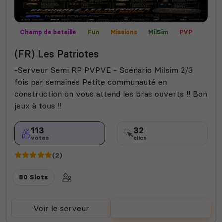
Champ de bataille
Fun
Missions
MilSim
PVP
Semi-RP
Contrôle territorial
(FR) Les Patriotes
-Serveur Semi RP PVPVE - Scénario Milsim 2/3
fois par semaines Petite communauté en
construction on vous attend les bras ouverts !! Bon
jeux à tous !!
113
32
votes
clics
(2)
80 Slots
Voir le serveur
Voter