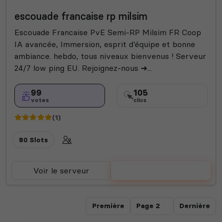
Semi-RP
Vanilla
Champ de bataille
escouade francaise rp milsim
Escouade Francaise PvE Semi-RP Milsim FR Coop
IA avancée, Immersion, esprit d’équipe et bonne
ambiance. hebdo, tous niveaux bienvenus ! Serveur
24/7 low ping EU. Rejoignez-nous ➜...
99
105
votes
clics
(1)
80 Slots
Voir le serveur
Voter
Première
Dernière