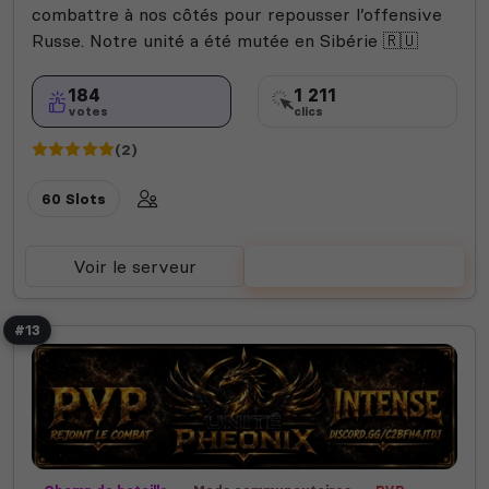
combattre à nos côtés pour repousser l’offensive
Russe. Notre unité a été mutée en Sibérie 🇷🇺
184
1 211
votes
clics
(2)
60 Slots
Voir le serveur
Voter
#13