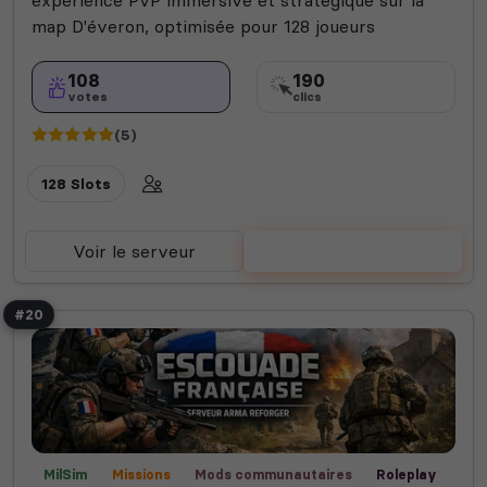
expérience PvP immersive et stratégique sur la
map D'éveron, optimisée pour 128 joueurs
108
190
votes
clics
(5)
128 Slots
Voir le serveur
Voter
#20
MilSim
Missions
Mods communautaires
Roleplay