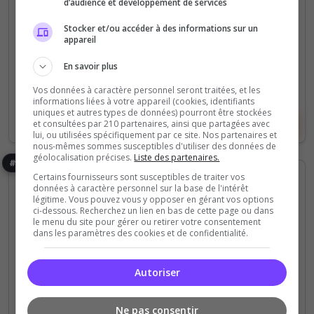
d’audience et développement de services
127
63
votes
clics
Stocker et/ou accéder à des informations sur un
appareil
(0)
En savoir plus
40 Slots
Vos données à caractère personnel seront traitées, et les
informations liées à votre appareil (cookies, identifiants
uniques et autres types de données) pourront être stockées
Voir le serveur
Voter
et consultées par 210 partenaires, ainsi que partagées avec
lui, ou utilisées spécifiquement par ce site. Nos partenaires et
nous-mêmes sommes susceptibles d'utiliser des données de
géolocalisation précises.
Liste des partenaires.
#16
Certains fournisseurs sont susceptibles de traiter vos
données à caractère personnel sur la base de l'intérêt
légitime. Vous pouvez vous y opposer en gérant vos options
ci-dessous. Recherchez un lien en bas de cette page ou dans
le menu du site pour gérer ou retirer votre consentement
dans les paramètres des cookies et de confidentialité.
Roleplay
Autoriser
[FR] 1er Régiment D'infanterie Phénix (1er
RIP)
Ne pas consentir