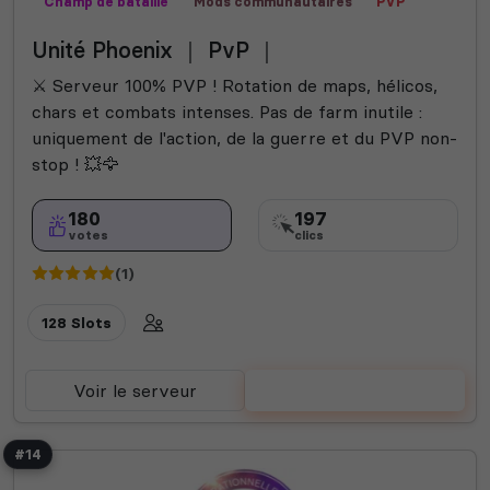
Champ de bataille
Mods communautaires
PVP
Contrôle territorial
Fun
Unité Phoenix ｜ PvP ｜
⚔️ Serveur 100% PVP ! Rotation de maps, hélicos,
chars et combats intenses. Pas de farm inutile :
uniquement de l'action, de la guerre et du PVP non-
stop ! 💥🦅
180
197
votes
clics
(1)
128 Slots
Voir le serveur
Voter
#14