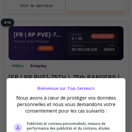
Voir le serveur
Voter
#15
MilSim
Roleplay
[FR | RP PVE]-75TH \ 75th RANGERS |
Opération Broken Arrow
Bienvenue sur Top-Serveurs
Serveur RP | PVE MILSIM SUR ARMA REFORGER
Nous avons à cœur de protéger vos données
METTANT EN SCENE LES OPÉRATEURS DU 1st
personnelles et nous vous demandons votre
Bataillon des RANGERS dans le fameux célèbre
consentement pour les cas suivants :
régiment de la 75th RANGERS ! Rangers Lead the
Way !!
Publicités et contenu personnalisés, mesure de
performance des publicités et du contenu, études