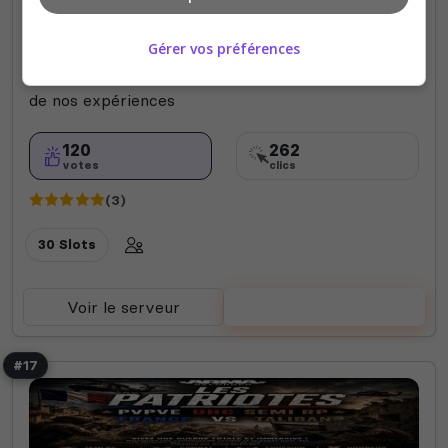
Serveur Full milsim Game Master et OP
Gérer vos préférences
entièrement personnalisé crée par des miloufs :)
Objectifs ; Partage d'expériences et mission inspiré
de nos expériences
120
262
votes
clics
(3)
30 Slots
Voir le serveur
Voter
#17