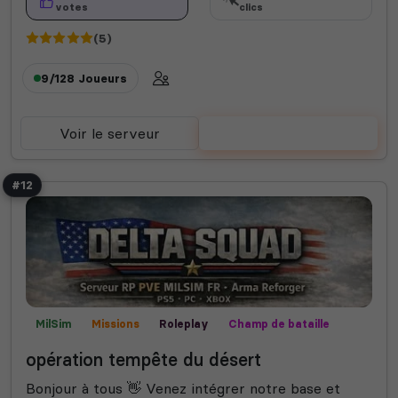
votes
clics
(5)
9/128
Joueurs
Voir le serveur
Voter
#12
MilSim
Missions
Roleplay
Champ de bataille
opération tempête du désert
Bonjour à tous 👋 Venez intégrer notre base et