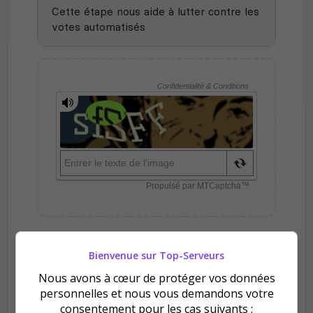
Cette étape nous aide à lutter contre les
votes automatisés
Pourquoi voter pour Chez
Bienvenue sur Top-Serveurs
Yurdead ?
Nous avons à cœur de protéger vos données
personnelles et nous vous demandons votre
consentement pour les cas suivants :