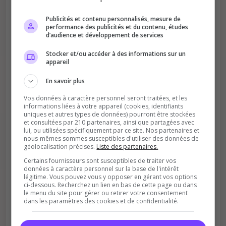
Publicités et contenu personnalisés, mesure de
performance des publicités et du contenu, études
d’audience et développement de services
Améliore le classement
Stocker et/ou accéder à des informations sur un
Votre vote aide le serveur à monter dans le
appareil
classement
En savoir plus
Vos données à caractère personnel seront traitées, et les
informations liées à votre appareil (cookies, identifiants
uniques et autres types de données) pourront être stockées
et consultées par 210 partenaires, ainsi que partagées avec
lui, ou utilisées spécifiquement par ce site. Nos partenaires et
nous-mêmes sommes susceptibles d'utiliser des données de
géolocalisation précises.
Liste des partenaires.
Soutient la communauté
Certains fournisseurs sont susceptibles de traiter vos
Plus de visibilité = plus de joueurs
données à caractère personnel sur la base de l'intérêt
légitime. Vous pouvez vous y opposer en gérant vos options
ci-dessous. Recherchez un lien en bas de cette page ou dans
le menu du site pour gérer ou retirer votre consentement
dans les paramètres des cookies et de confidentialité.