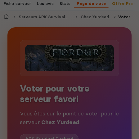
Fiche serveur
Les avis
Stats
Page de vote
Offre Prem
Accueil
Serveurs ARK Survival Evolved
Chez Yurdead
Voter
Voter pour votre
serveur favori
Vous êtes sur le point de voter pour le
serveur
Chez Yurdead
.