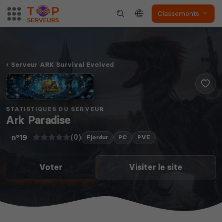
Classements
Serveur ARK Survival Evolved
STATISTIQUES DU SERVEUR
Ark Paradise
(0)
n°19
Fjordur
PC
PVE
Voter
Visiter le site