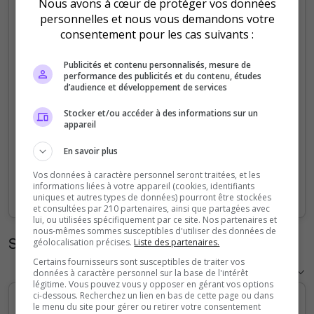
Nous avons à cœur de protéger vos données
personnelles et nous vous demandons votre
20
consentement pour les cas suivants :
15
Publicités et contenu personnalisés, mesure de
performance des publicités et du contenu, études
d’audience et développement de services
10
Stocker et/ou accéder à des informations sur un
appareil
5
En savoir plus
Vos données à caractère personnel seront traitées, et les
0
informations liées à votre appareil (cookies, identifiants
Sep
Oct
Nov
Dec
Jan
Feb
Mar
Apr
May
Jun
Jul
Aug
uniques et autres types de données) pourront être stockées
et consultées par 210 partenaires, ainsi que partagées avec
lui, ou utilisées spécifiquement par ce site. Nos partenaires et
nous-mêmes sommes susceptibles d'utiliser des données de
Statistiques horaires
géolocalisation précises.
Liste des partenaires.
Certains fournisseurs sont susceptibles de traiter vos
données à caractère personnel sur la base de l'intérêt
légitime. Vous pouvez vous y opposer en gérant vos options
ci-dessous. Recherchez un lien en bas de cette page ou dans
le menu du site pour gérer ou retirer votre consentement
5