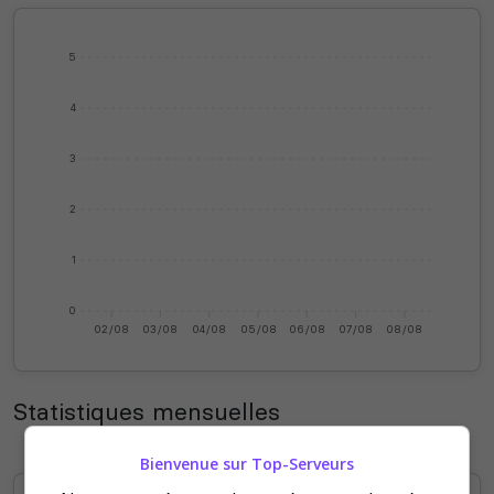
5
4
3
2
1
0
02/08
03/08
04/08
05/08
06/08
07/08
08/08
Statistiques mensuelles
Bienvenue sur Top-Serveurs