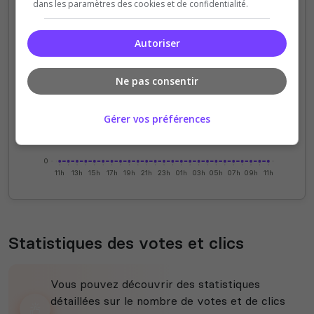
dans les paramètres des cookies et de confidentialité.
4
Autoriser
3
Ne pas consentir
2
Gérer vos préférences
1
0
11h
13h
15h
17h
19h
21h
23h
01h
03h
05h
07h
09h
11h
Statistiques des votes et clics
Vous pouvez découvrir des statistiques
détaillées sur le nombre de votes et de clics