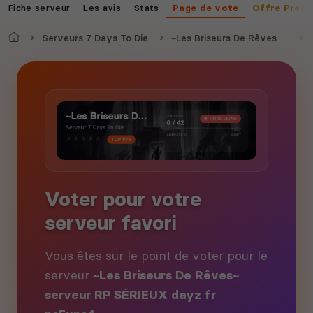
Fiche serveur
Les avis
Stats
Page de vote
Offre Prem
Accueil
Serveurs 7 Days To Die
~Les Briseurs De Rêves~ serveur RP SÉRIEUX dayz fr ps5xps4
Voter pour votre
serveur favori
Vous êtes sur le point de voter pour le
serveur
~Les Briseurs De Rêves~
serveur RP SÉRIEUX dayz fr