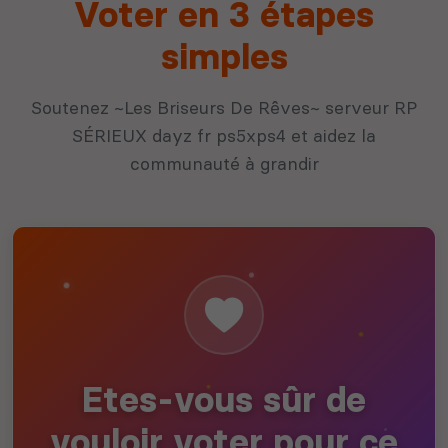
Voter en 3 étapes
simples
Soutenez ~Les Briseurs De Rêves~ serveur RP
SÉRIEUX dayz fr ps5xps4 et aidez la
communauté à grandir
Etes-vous sûr de
vouloir voter pour ce