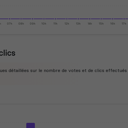
h
07h
08h
09h
10h
11h
12h
13h
14h
15h
16h
17h
clics
ues détaillées sur le nombre de votes et de clics effectués