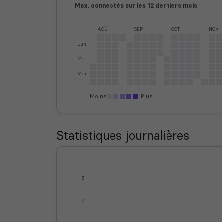
Max. connectés sur les 12 derniers mois
AOÛ
SEP
OCT
NOV
Lun
Mer
Ven
Moins
Plus
Statistiques journalières
5
4