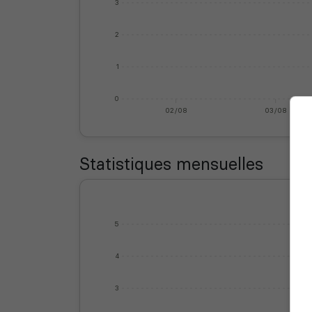
3
2
1
0
02/08
03/08
Statistiques mensuelles
5
4
3