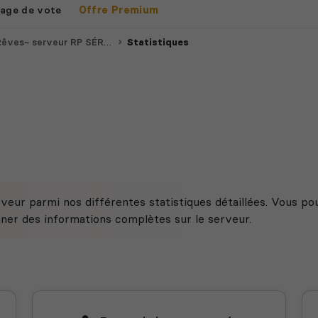
age de vote
Offre Premium
erveur RP SÉRIEUX dayz fr ps5xps4
Statistiques
veur parmi nos différentes statistiques détaillées. Vous po
nner des informations complètes sur le serveur.