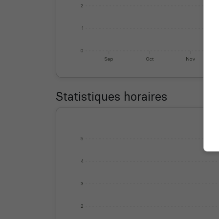
2
1
0
Sep
Oct
Nov
Statistiques horaires
5
4
3
2