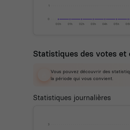
1
0
00h
01h
02h
03h
04h
05h
06
Statistiques des votes et 
Vous pouvez découvrir des statistiq
la période qui vous convient.
Statistiques journalières
3