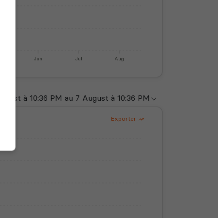
y
Jun
Jul
Aug
Exporter