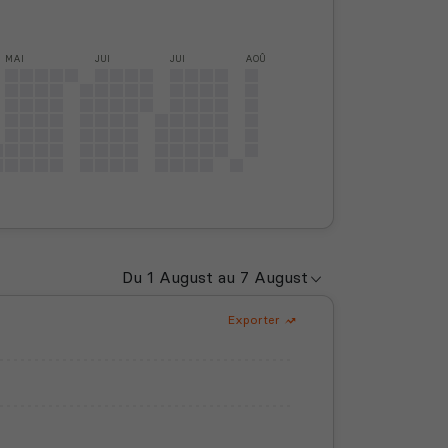
MAI
JUI
JUI
AOÛ
Exporter