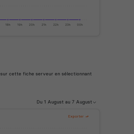
18h
19h
20h
21h
22h
23h
00h
 sur cette fiche serveur en sélectionnant
Exporter