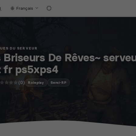
Français
QUES DU SERVEUR
 Briseurs De Rêves~ serv
 fr ps5xps4
(0)
Roleplay
Semi-RP