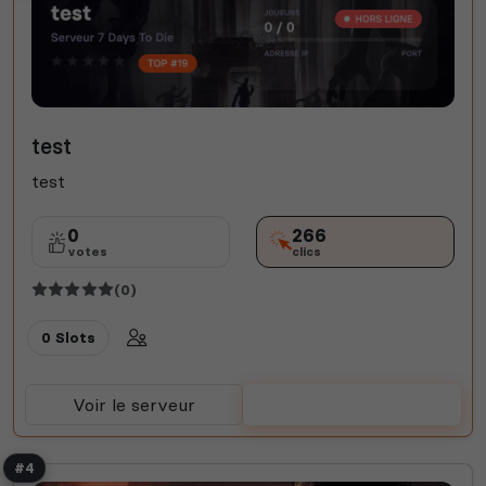
test
test
0
266
votes
clics
(0)
0 Slots
Voir le serveur
Voter
#4