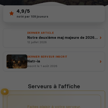
4,9/5
100
depuis 2012
noté par 109 joueurs
serveurs actifs
14 ans d'expertise
DERNIER ARTICLE
›
Notre deuxième maj majeure de 2026
est en ligne
12 juillet 2026
DERNIER SERVEUR INSCRIT
›
Natr-ia
inscrit le 1 août 2026
Serveurs à l'affiche
Faites plaisir à votre serveur,