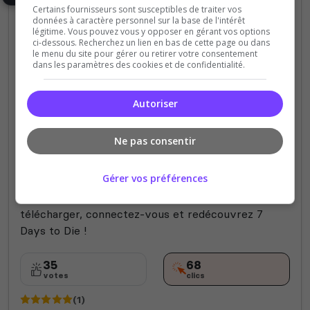
Certains fournisseurs sont susceptibles de traiter vos
données à caractère personnel sur la base de l'intérêt
légitime. Vous pouvez vous y opposer en gérant vos options
ci-dessous. Recherchez un lien en bas de cette page ou dans
le menu du site pour gérer ou retirer votre consentement
dans les paramètres des cookies et de confidentialité.
PVE
Semi-RP
Autoriser
WIPEFEST PVE FR/QC/ENG
2.6[30/05]=>🔥SERVEUR 2🔥
Ne pas consentir
RESET TOTAL LE VENDREDI 30/05! Plongez dans
Gérer vos préférences
une aventure avec des mods exclusifs et une
expérience 100% renouvelée. Pas besoin de
télécharger, connectez-vous et redécouvrez 7
Days to Die !
35
68
votes
clics
(1)