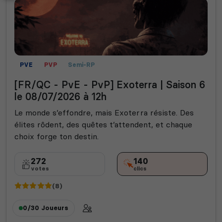
PVE
PVP
Semi-RP
[FR/QC - PvE - PvP] Exoterra | Saison 6
le 08/07/2026 à 12h
Le monde s’effondre, mais Exoterra résiste. Des
élites rôdent, des quêtes t’attendent, et chaque
choix forge ton destin.
272
140
votes
clics
(8)
0/30
Joueurs