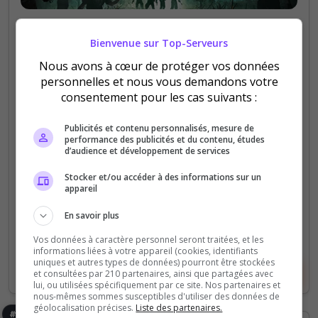
PVE
Bienvenue sur Top-Serveurs
7 days to Valkream
Nous avons à cœur de protéger vos données
Ce projet n’est pas une version 7 day to die
personnelles et nous vous demandons votre
classique, c’est une expérience de survie
consentement pour les cas suivants :
immersive dans laquelle vous prenez le temps de
progresser, de découvrir, de construire, d’évoluer...
Publicités et contenu personnalisés, mesure de
performance des publicités et du contenu, études
d’audience et développement de services
205
71
votes
clics
Stocker et/ou accéder à des informations sur un
appareil
(1)
En savoir plus
64 Slots
Vos données à caractère personnel seront traitées, et les
informations liées à votre appareil (cookies, identifiants
uniques et autres types de données) pourront être stockées
Voir le serveur
Voter
et consultées par 210 partenaires, ainsi que partagées avec
lui, ou utilisées spécifiquement par ce site. Nos partenaires et
nous-mêmes sommes susceptibles d'utiliser des données de
géolocalisation précises.
Liste des partenaires.
#8