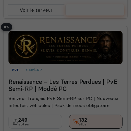
Voir le serveur
Voter
#5
PVE
Semi-RP
Renaissance – Les Terres Perdues | PvE
Semi-RP | Moddé PC
Serveur français PvE Semi-RP sur PC | Nouveaux
infectés, véhicules | Pack de mods obligatoire
249
132
votes
clics