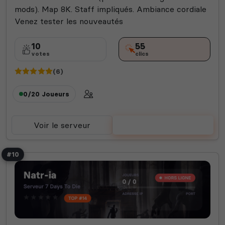
mods). Map 8K. Staff impliqués. Ambiance cordiale
Venez tester les nouveautés
10
55
votes
clics
(6)
0/20
Joueurs
Voir le serveur
Voter
#10