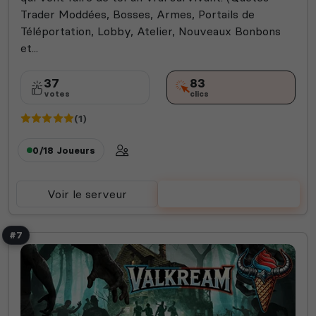
Trader Moddées, Bosses, Armes, Portails de
Téléportation, Lobby, Atelier, Nouveaux Bonbons
et...
37
83
votes
clics
(1)
0/18
Joueurs
Voir le serveur
Voter
#7