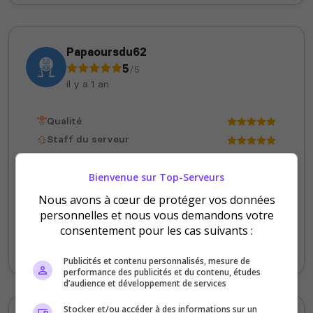
Papaoursdu62
5
/5
il y a 1 an
Qualité
Staff du serveur
Ambiance
Disponibilité
Bienvenue sur Top-Serveurs
Nous avons à cœur de protéger vos données
personnelles et nous vous demandons votre
super serveur ,super equipe, toujour dispo
consentement pour les cas suivants :
pour la commu ne changer rien et bravo
pour le travail fournie
Publicités et contenu personnalisés, mesure de
performance des publicités et du contenu, études
d’audience et développement de services
Stocker et/ou accéder à des informations sur un