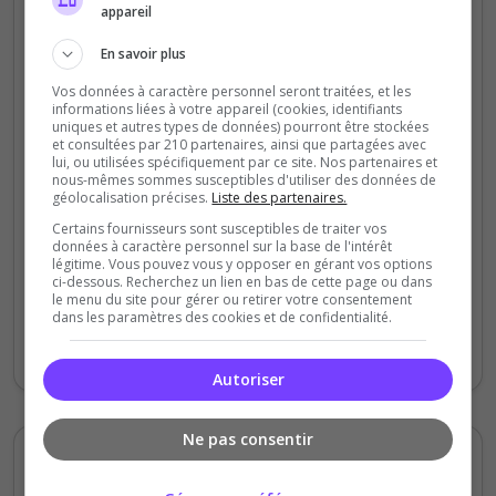
appareil
Ztelar
5
/5
En savoir plus
il y a 1 an
Vos données à caractère personnel seront traitées, et les
informations liées à votre appareil (cookies, identifiants
Qualité
uniques et autres types de données) pourront être stockées
et consultées par 210 partenaires, ainsi que partagées avec
Staff du serveur
lui, ou utilisées spécifiquement par ce site. Nos partenaires et
nous-mêmes sommes susceptibles d'utiliser des données de
Ambiance
géolocalisation précises.
Liste des partenaires.
Disponibilité
Certains fournisseurs sont susceptibles de traiter vos
données à caractère personnel sur la base de l'intérêt
légitime. Vous pouvez vous y opposer en gérant vos options
découvert il y a peu , je ne suis absolument
ci-dessous. Recherchez un lien en bas de cette page ou dans
pas déçu d'avoir choisi ce serveur pour
le menu du site pour gérer ou retirer votre consentement
dans les paramètres des cookies et de confidentialité.
emménager . Merci a toute l'équipe pour le
travail fourni !
Autoriser
Ne pas consentir
Zombophile
5
/5