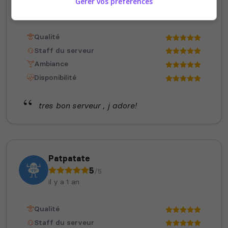
Gérer vos préférences
il y a 1 an
Qualité
Staff du serveur
Ambiance
Disponibilité
tres bon serveur , j adore!
Patpatate
5
/5
il y a 1 an
Qualité
Staff du serveur