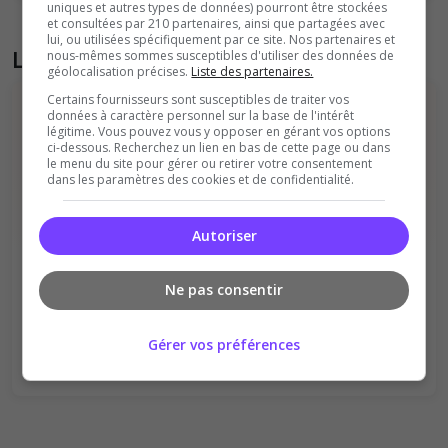
uniques et autres types de données) pourront être stockées
et consultées par 210 partenaires, ainsi que partagées avec
lui, ou utilisées spécifiquement par ce site. Nos partenaires et
Liste des avis du serveur
nous-mêmes sommes susceptibles d'utiliser des données de
géolocalisation précises.
Liste des partenaires.
Certains fournisseurs sont susceptibles de traiter vos
données à caractère personnel sur la base de l'intérêt
légitime. Vous pouvez vous y opposer en gérant vos options
ci-dessous. Recherchez un lien en bas de cette page ou dans
le menu du site pour gérer ou retirer votre consentement
dans les paramètres des cookies et de confidentialité.
Il n'y a pas encore d'avis sur ce serveur.
Autoriser
Qualité
Staff du serveur
Ambiance
Disponibilité
Ne pas consentir
Donner le premier avis
Gérer vos préférences