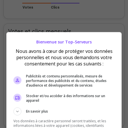
Votes
Clics
Votes et clics mensuels
Bienvenue sur Top-Serveurs
800
Nous avons à cœur de protéger vos données
personnelles et nous vous demandons votre
600
consentement pour les cas suivants :
400
Publicités et contenu personnalisés, mesure de
performance des publicités et du contenu, études
d’audience et développement de services
200
Stocker et/ou accéder à des informations sur un
appareil
0
Sept
Oct
Nov
Déc
Jan
Fév
Mars
Avr
Mai
Juil
En savoir plus
Votes
Clics
Vos données à caractère personnel seront traitées, et les
informations liées à votre appareil (cookies, identifiants