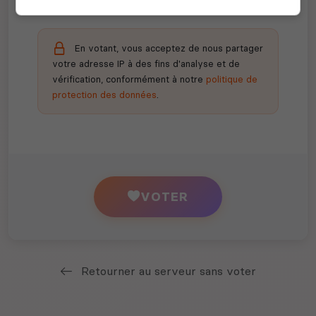
En votant, vous acceptez de nous partager
votre adresse IP à des fins d'analyse et de
vérification, conformément à notre
politique de
protection des données
.
VOTER
Retourner au serveur sans voter