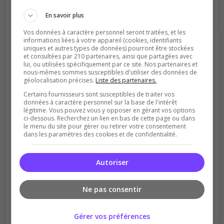
En savoir plus
Vos données à caractère personnel seront traitées, et les
informations liées à votre appareil (cookies, identifiants
uniques et autres types de données) pourront être stockées
et consultées par 210 partenaires, ainsi que partagées avec
lui, ou utilisées spécifiquement par ce site. Nos partenaires et
nous-mêmes sommes susceptibles d'utiliser des données de
géolocalisation précises.
Liste des partenaires.
Soutient la communauté
Certains fournisseurs sont susceptibles de traiter vos
Plus de visibilité = plus de joueurs
données à caractère personnel sur la base de l'intérêt
légitime. Vous pouvez vous y opposer en gérant vos options
ci-dessous. Recherchez un lien en bas de cette page ou dans
le menu du site pour gérer ou retirer votre consentement
dans les paramètres des cookies et de confidentialité.
Autoriser
Récompenses possibles
Ne pas consentir
Certains serveurs offrent des bonus aux
votants
Gérer vos préférences