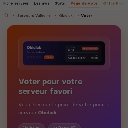
Fiche serveur
Les avis
Stats
Page de vote
Offre Prem
Accueil
Serveurs Valheim
Obidick
Voter
Voter pour votre
serveur favori
Vous êtes sur le point de voter pour le
serveur
Obidick
.