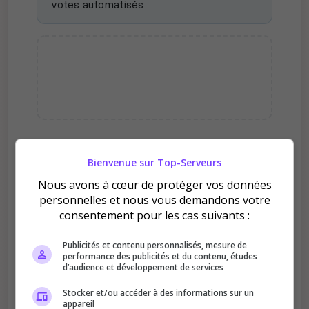
votes automatisés
Pourquoi voter pour Obidick
Bienvenue sur Top-Serveurs
?
Nous avons à cœur de protéger vos données
personnelles et nous vous demandons votre
consentement pour les cas suivants :
Publicités et contenu personnalisés, mesure de
performance des publicités et du contenu, études
d’audience et développement de services
Améliore le classement
Stocker et/ou accéder à des informations sur un
Votre vote aide le serveur à monter dans le
appareil
classement