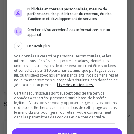
5
Publicités et contenu personnalisés, mesure de
performance des publicités et du contenu, études
d’audience et développement de services
4
Stocker et/ou accéder à des informations sur un
appareil
3
En savoir plus
2
Vos données à caractère personnel seront traitées, et les
informations liées à votre appareil (cookies, identifiants
1
uniques et autres types de données) pourront être stockées
et consultées par 210 partenaires, ainsi que partagées avec
lui, ou utilisées spécifiquement par ce site. Nos partenaires et
0
nous-mêmes sommes susceptibles d'utiliser des données de
Sep
Oct
Nov
Dec
Jan
Feb
Mar
Apr
May
Jun
Jul
Aug
géolocalisation précises.
Liste des partenaires.
Certains fournisseurs sont susceptibles de traiter vos
données à caractère personnel sur la base de l'intérêt
Statistiques horaires
légitime. Vous pouvez vous y opposer en gérant vos options
ci-dessous. Recherchez un lien en bas de cette page ou dans
le menu du site pour gérer ou retirer votre consentement
dans les paramètres des cookies et de confidentialité.
Autoriser
5