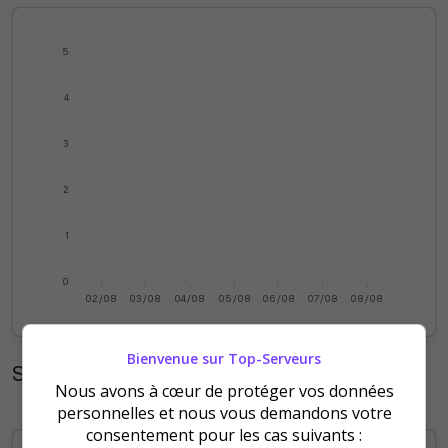
5
4
3
2
1
0
02/08
03/08
04/08
05/08
06/08
07/08
08/08
Bienvenue sur Top-Serveurs
Statistiques mensuelles
Nous avons à cœur de protéger vos données
personnelles et nous vous demandons votre
consentement pour les cas suivants :