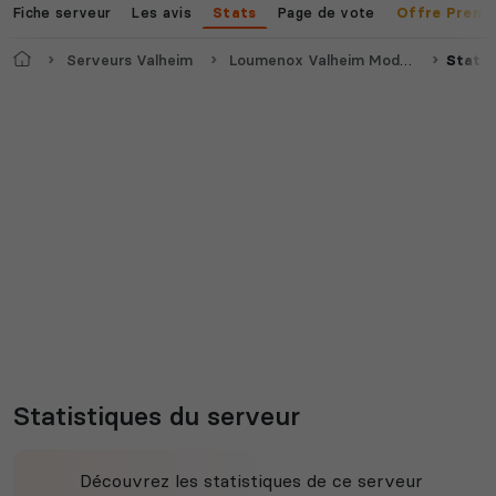
Fiche serveur
Les avis
Page de vote
Stats
Offre Premi
Accueil
Serveurs Valheim
Loumenox Valheim Modée
Statis
Statistiques du serveur
Découvrez les statistiques de ce serveur