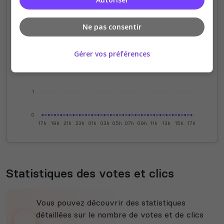
4
Ne pas consentir
3
Gérer vos préférences
2
1
0
17h
19h
21h
23h
01h
03h
05h
07h
09h
11h
13h
15h
17h
Statistiques des votes et clics
Vous pouvez découvrir des statistiques
détaillées sur le nombre de votes et de clics