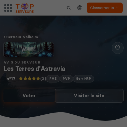
Classements
Myth of Empires
Enshrouded
Serveur Valheim
Voir tous les
jeux disponibles
AVIS DU SERVEUR
Les Terres d'Astravia
(2)
n°17
PVE
PVP
Semi-RP
Voter
Visiter le site