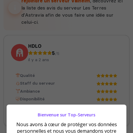
rejoindre un serveur Valheim
, découvrez ici
la liste des avis du serveur Les Terres
d'Astravia afin de vous faire une idée sur
celui-ci.
HDLO
5
/5
il y a 2 ans
Qualité
Staff du serveur
Ambiance
Disponibilité
Bienvenue sur Top-Serveurs
Serveur Francophone par excellence !
Nous avons à cœur de protéger vos données
personnelles et nous vous demandons votre