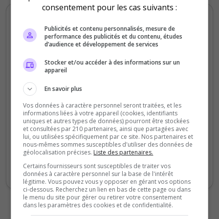
consentement pour les cas suivants :
Morphéus 1.4
Publicités et contenu personnalisés, mesure de
5
/5
performance des publicités et du contenu, études
il y a 2 ans
d’audience et développement de services
Stocker et/ou accéder à des informations sur un
Qualité
appareil
Staff du serveur
En savoir plus
Ambiance
Vos données à caractère personnel seront traitées, et les
Disponibilité
informations liées à votre appareil (cookies, identifiants
uniques et autres types de données) pourront être stockées
et consultées par 210 partenaires, ainsi que partagées avec
Super serveur. Ambiance très conviviale. On
lui, ou utilisées spécifiquement par ce site. Nos partenaires et
nous-mêmes sommes susceptibles d'utiliser des données de
se marre bien, surtout pendant les events.
géolocalisation précises.
Liste des partenaires.
Les admins sont super dispos et
Certains fournisseurs sont susceptibles de traiter vos
bienveillants. Je recommande vivement
données à caractère personnel sur la base de l'intérêt
légitime. Vous pouvez vous y opposer en gérant vos options
ci-dessous. Recherchez un lien en bas de cette page ou dans
le menu du site pour gérer ou retirer votre consentement
dans les paramètres des cookies et de confidentialité.