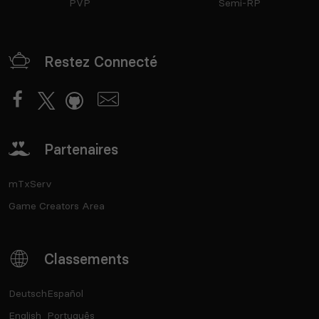
PVP
Semi-RP
Restez Connecté
Partenaires
mTxServ
Game Creators Area
Classements
Deutsch
Español
English
Português