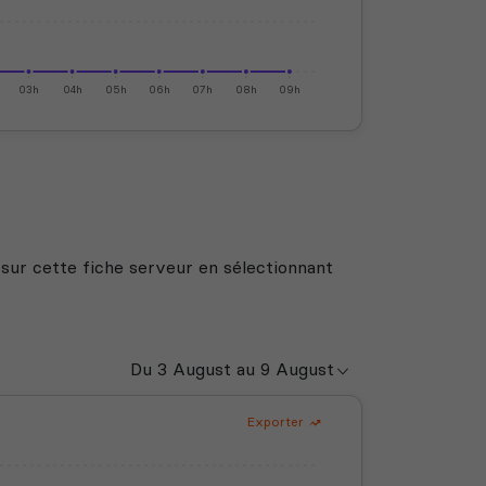
03h
04h
05h
06h
07h
08h
09h
 sur cette fiche serveur en sélectionnant
Exporter