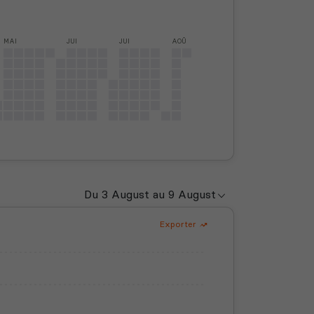
MAI
JUI
JUI
AOÛ
Exporter