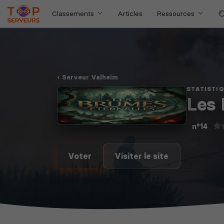
Classements
Articles
Ressources
Serveur Valheim
STATISTI
Les 
n°14
Voter
Visiter le site