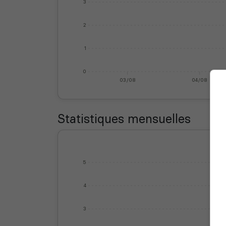
3
2
1
0
03/08
04/08
Statistiques mensuelles
5
4
3