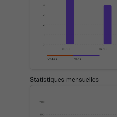
4
3
2
1
0
03/08
04/08
Votes
Clics
Statistiques mensuelles
200
150