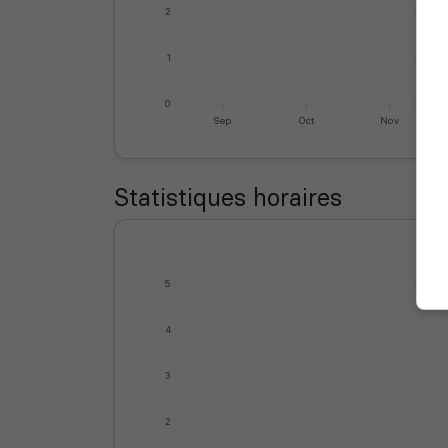
2
1
0
Sep
Oct
Nov
Statistiques horaires
5
4
3
2