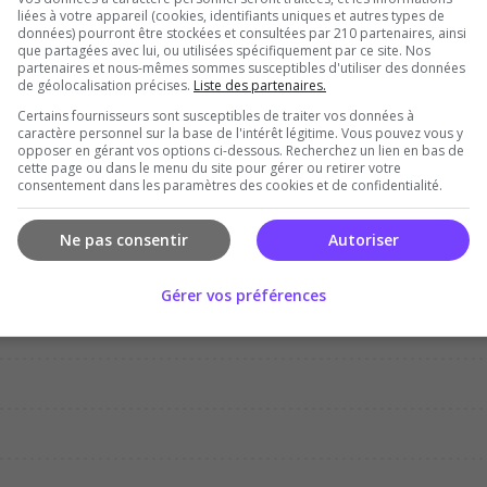
liées à votre appareil (cookies, identifiants uniques et autres types de
données) pourront être stockées et consultées par 210 partenaires, ainsi
que partagées avec lui, ou utilisées spécifiquement par ce site. Nos
partenaires et nous-mêmes sommes susceptibles d'utiliser des données
de géolocalisation précises.
Liste des partenaires.
Certains fournisseurs sont susceptibles de traiter vos données à
Dec
Jan
Feb
Mar
Apr
Ma
caractère personnel sur la base de l'intérêt légitime. Vous pouvez vous y
opposer en gérant vos options ci-dessous. Recherchez un lien en bas de
cette page ou dans le menu du site pour gérer ou retirer votre
consentement dans les paramètres des cookies et de confidentialité.
Ne pas consentir
Autoriser
Gérer vos préférences