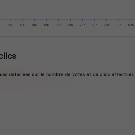
h
16h
17h
18h
19h
20h
21h
22h
23h
00h
01h
02h
clics
ues détaillées sur le nombre de votes et de clics effectués