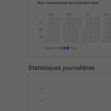
Max. connectés sur les 12 derniers mois
AOÛ
SEP
OCT
NOV
Lun
Mer
Ven
Moins
Plus
Statistiques journalières
5
4