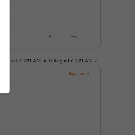
y
Jun
Jul
Aug
Exporter