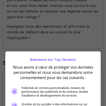
erreur peut être fatale. Oserez-vous survivre aux
terres de Valheim et devenir une légende parmi les
guerriers vikings ?
Rejoignez-nous dès maintenant et affrontez le
monde de Valheim dans sa version la plus
impitoyable !
Bienvenue sur Top-Serveurs
Statistiques
Nous avons à cœur de protéger vos données
personnelles et nous vous demandons votre
Votes et clics journaliers
consentement pour les cas suivants :
10
Publicités et contenu personnalisés, mesure de
performance des publicités et du contenu, études
d’audience et développement de services
7.5
Stocker et/ou accéder à des informations sur un