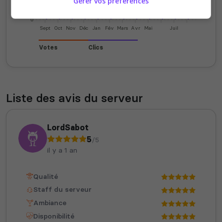
Gérer vos préférences
0
Sept
Oct
Nov
Déc
Jan
Fév
Mars
Avr
Mai
Juil
Votes
Clics
Liste des avis du serveur
LordSabot
5
/5
il y a 1 an
Qualité
Staff du serveur
Ambiance
Disponibilité