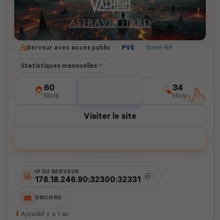
Serveur avec accès public
PVE
Semi-RP
Statistiques mensuelles
60
0
34
Slots
votes
clics
Visiter le site
Voter
IP DU SERVEUR
178.18.246.90:32300:32331
DISCORD
Ajouté
il y a 1 an