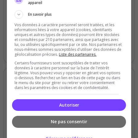
appareil
5
En savoir plus
2.5
Vos données à caractère personnel seront traitées, et les
informations liées à votre appareil (cookies, identifiants
0
uniques et autres types de données) pourront être stockées
Mardi
Jeudi
Samedi
Lundi
et consultées par 210 partenaires, ainsi que partagées avec
lui, ou utilisées spécifiquement par ce site. Nos partenaires et
nous-mêmes sommes susceptibles d'utiliser des données de
Votes
Clics
géolocalisation précises.
Liste des partenaires.
Certains fournisseurs sont susceptibles de traiter vos
données à caractère personnel sur la base de l'intérêt
légitime. Vous pouvez vous y opposer en gérant vos options
Votes et clics mensuels
ci-dessous. Recherchez un lien en bas de cette page ou dans
le menu du site pour gérer ou retirer votre consentement
dans les paramètres des cookies et de confidentialité.
200
Autoriser
150
Ne pas consentir
100
50