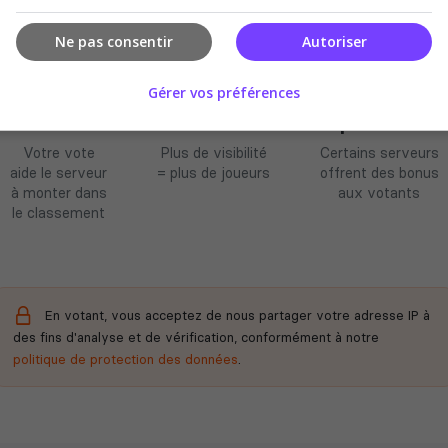
Ne pas consentir
Autoriser
Gérer vos préférences
Améliore le
Soutient la
Récompenses
classement
communauté
possibles
Votre vote
Plus de visibilité
Certains serveurs
aide le serveur
= plus de joueurs
offrent des bonus
à monter dans
aux votants
le classement
En votant, vous acceptez de nous partager votre adresse IP à
des fins d'analyse et de vérification, conformément à notre
politique de protection des données
.