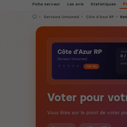
Fiche serveur
Les avis
Statistiques
P
Accueil
Serveurs Unturned
Côte d’Azur RP
Vot
Voter pour vot
Vous êtes sur le point de voter p