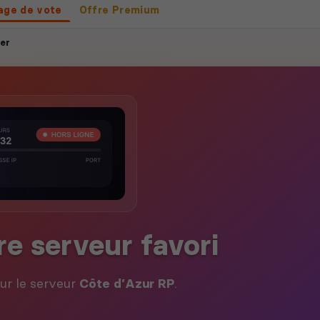
age de vote
Offre Premium
er
re serveur favori
our le serveur
Côte d’Azur RP
.