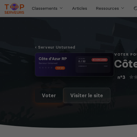
Classements
Articles
Ressources
Serveur Unturned
VOTER PO
Côte
n°3
Voter
Visiter le site