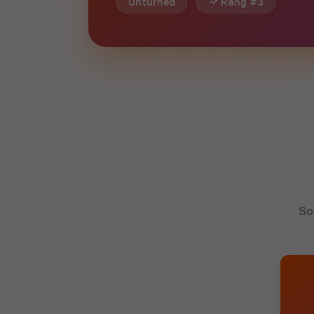
Unturned
Rang #3
So