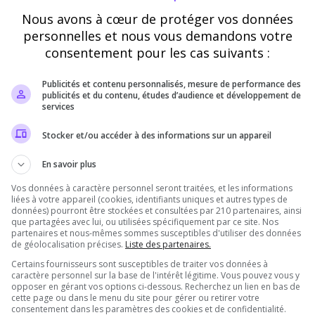
Nous avons à cœur de protéger vos données
Vérification
personnelles et nous vous demandons votre
consentement pour les cas suivants :
Requis
Publicités et contenu personnalisés, mesure de performance des
publicités et du contenu, études d’audience et développement de
Cette étape nous aide à lutter contre les votes
services
automatisés
Stocker et/ou accéder à des informations sur un appareil
En savoir plus
Vos données à caractère personnel seront traitées, et les informations
liées à votre appareil (cookies, identifiants uniques et autres types de
données) pourront être stockées et consultées par 210 partenaires, ainsi
que partagées avec lui, ou utilisées spécifiquement par ce site. Nos
partenaires et nous-mêmes sommes susceptibles d'utiliser des données
de géolocalisation précises.
Liste des partenaires.
Certains fournisseurs sont susceptibles de traiter vos données à
Pourquoi voter pour Côte d’Azur RP ?
caractère personnel sur la base de l'intérêt légitime. Vous pouvez vous y
opposer en gérant vos options ci-dessous. Recherchez un lien en bas de
cette page ou dans le menu du site pour gérer ou retirer votre
consentement dans les paramètres des cookies et de confidentialité.