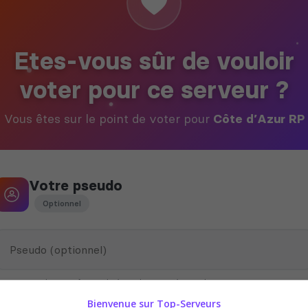
Etes-vous sûr de vouloir
voter pour ce serveur ?
Vous êtes sur le point de voter pour
Côte d’Azur RP
Votre pseudo
Optionnel
Ce pseudo peut être utilisé par le propriétaire du serveur pour vous
attribuer des récompenses en jeu
Bienvenue sur Top-Serveurs