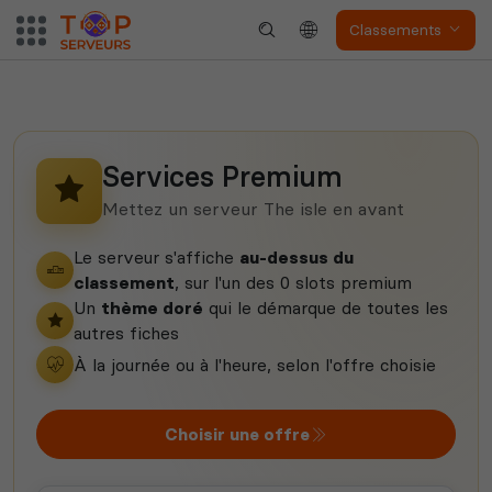
Dune Awakening
Empyrion
Classements
Services Premium
Neverwinter
Squad
Nights
Mettez un serveur The isle en avant
Le serveur s'affiche
au-dessus du
classement
, sur l'un des 0 slots premium
Un
thème doré
qui le démarque de toutes les
autres fiches
À la journée ou à l'heure, selon l'offre choisie
Myth of Empires
Enshrouded
Choisir une offre
Voir tous les