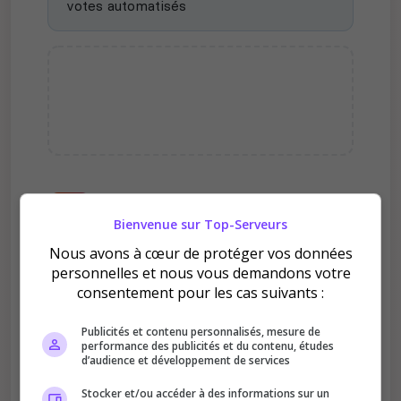
votes automatisés
Pourquoi voter pour The
Front France 57 ?
Bienvenue sur Top-Serveurs
Nous avons à cœur de protéger vos données
personnelles et nous vous demandons votre
consentement pour les cas suivants :
Publicités et contenu personnalisés, mesure de
performance des publicités et du contenu, études
Améliore le classement
d’audience et développement de services
Votre vote aide le serveur à monter dans le
Stocker et/ou accéder à des informations sur un
classement