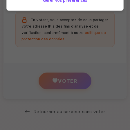
Gérer vos préférences
En votant, vous acceptez de nous partager
votre adresse IP à des fins d'analyse et de
vérification, conformément à notre
politique de
protection des données
.
VOTER
Retourner au serveur sans voter