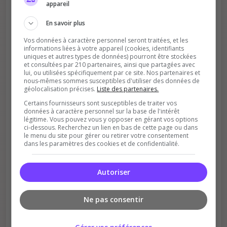
appareil
En savoir plus
Vos données à caractère personnel seront traitées, et les
informations liées à votre appareil (cookies, identifiants
uniques et autres types de données) pourront être stockées
et consultées par 210 partenaires, ainsi que partagées avec
lui, ou utilisées spécifiquement par ce site. Nos partenaires et
nous-mêmes sommes susceptibles d'utiliser des données de
Soutient la communauté
géolocalisation précises.
Liste des partenaires.
Plus de visibilité = plus de joueurs
Certains fournisseurs sont susceptibles de traiter vos
données à caractère personnel sur la base de l'intérêt
légitime. Vous pouvez vous y opposer en gérant vos options
ci-dessous. Recherchez un lien en bas de cette page ou dans
le menu du site pour gérer ou retirer votre consentement
dans les paramètres des cookies et de confidentialité.
Autoriser
Récompenses possibles
Ne pas consentir
Certains serveurs offrent des bonus aux
votants