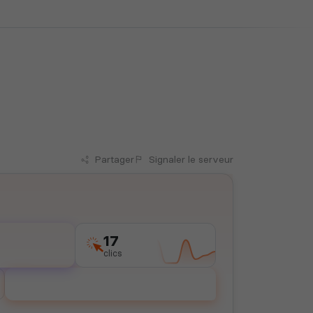
Partager
Signaler
le serveur
17
clics
Voter