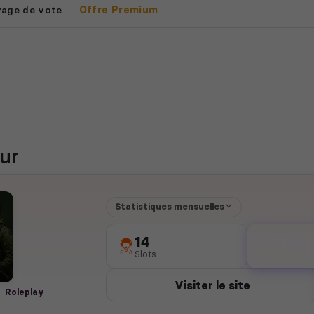
Page de vote
Offre Premium
ur
Statistiques mensuelles
14
0
Slots
votes
Visiter le site
Roleplay