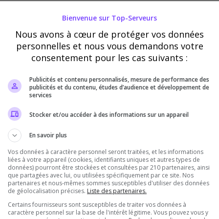
tion et percer les secrets de l’Exode 51. Que choisiras-tu : r
Bienvenue sur Top-Serveurs
ici]
Nous avons à cœur de protéger vos données
io évolutif
personnelles et nous vous demandons votre
consentement pour les cas suivants :
Publicités et contenu personnalisés, mesure de performance des
publicités et du contenu, études d’audience et développement de
services
Stocker et/ou accéder à des informations sur un appareil
aliers
Vote
En savoir plus
Vos données à caractère personnel seront traitées, et les informations
100
liées à votre appareil (cookies, identifiants uniques et autres types de
données) pourront être stockées et consultées par 210 partenaires, ainsi
80
que partagées avec lui, ou utilisées spécifiquement par ce site. Nos
partenaires et nous-mêmes sommes susceptibles d'utiliser des données
60
de géolocalisation précises.
Liste des partenaires.
Certains fournisseurs sont susceptibles de traiter vos données à
40
caractère personnel sur la base de l'intérêt légitime. Vous pouvez vous y