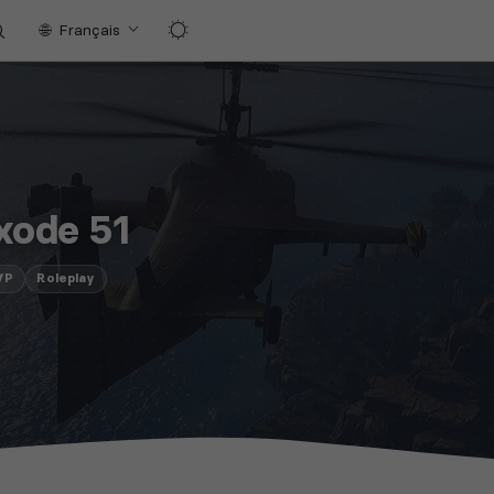
Français
xode 51
VP
Roleplay