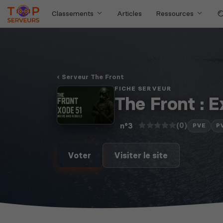
Classements
Articles
Ressources
Serveur The Front
FICHE SERVEUR
The Front : E
(0)
n°3
PVE
P
Voter
Visiter le site