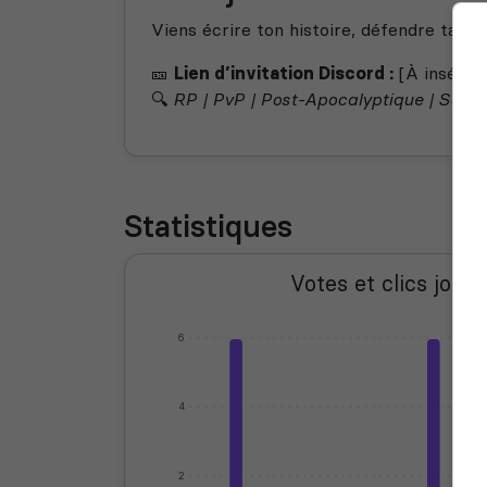
Viens écrire ton histoire, défendre ta fac
🎫
Lien d’invitation Discord :
[À insérer 
🔍
RP | PvP | Post-Apocalyptique | Scénar
Statistiques
Votes et clics journ
6
4
2