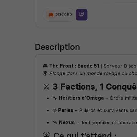
DISCORD
Description
🎮
The Front : Exode 51
| Serveur Disco
🌍
Plonge dans un monde ravagé où chaq
⚔️
3 Factions, 1 Conquê
🔧
Héritiers d’Omega
– Ordre milita
☣️
Parias
– Pillards et survivants sans
🛰️
Nexus
– Technophiles et chercheu
🚨 Ce qui t’attend :