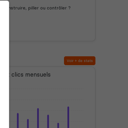
econstruire, piller ou contrôler ?
Voir + de stats
s et clics mensuels